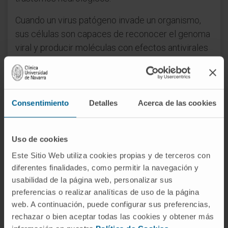
Cuando un virus patógeno invade un organismo,
sus células son capaces de reconocer el genoma
viral y producir moléculas con efectos antivirales
e inmunoestimuladores. Sin embargo, algunos
virus como el de la hepatitis C desactivan los
mecanismos de alarma que poseen las células, lo
que favorece la persistencia del virus y la
Consentimiento
Detalles
Acerca de las cookies
cronificación de la enfermedad.
El laboratorio de la Dra. Eliane Meurs, del Instituto
Uso de cookies
Pasteur de París, ha identificado una proteína
Este Sitio Web utiliza cookies propias y de terceros con
celular activada por el virus de la hepatitis C que
diferentes finalidades, como permitir la navegación y
media estas funciones inhibidoras y que también
usabilidad de la página web, personalizar sus
preferencias o realizar analíticas de uso de la página
produce un efecto negativo en trastornos
web. A continuación, puede configurar sus preferencias,
neurodegenerativos como la enfermedad de
rechazar o bien aceptar todas las cookies y obtener más
Alzheimer. "Con la ayuda ofrecida por BNP