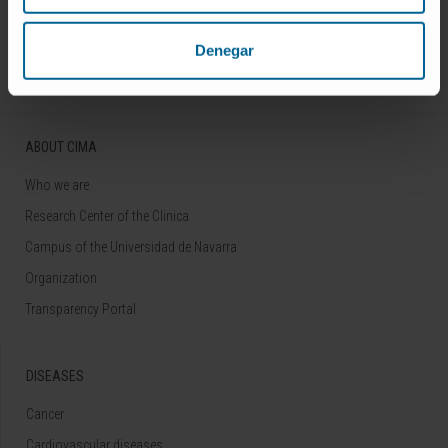
Follow us
Denegar
ABOUT CIMA
Who we are
Research Center of the Clinica
Campus of the Universidad de Navarra
Organization
Transparency Portal
DISEASES
Cancer
Cardiovascular diseases