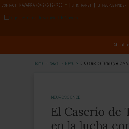
NAVARRA
+34 948 194 700
CONTACT
INTRANET
PEOPLE FINDER
About u
Home
>
News
>
News
>
El Caserío de Tafalla y el CIMA
NEUROSCIENCE
El Caserío de 
en la lucha co