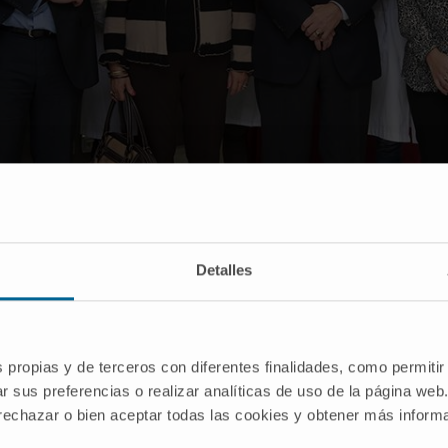
Detalles
s propias y de terceros con diferentes finalidades, como permitir
r sus preferencias o realizar analíticas de uso de la página web
 rechazar o bien aceptar todas las cookies y obtener más infor
plicada (CIMA) de la Universidad de Navarra y
El Caserío de
fermedad de Alzheimer
. El convenio ha sido suscrito por