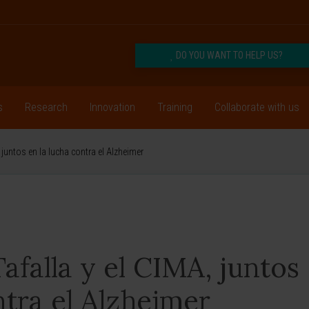
DO YOU WANT TO HELP US?
s
Research
Innovation
Training
Collaborate with us
, juntos en la lucha contra el Alzheimer
Tafalla y el CIMA, juntos
ntra el Alzheimer