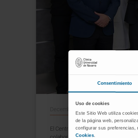
Consentimiento
Uso de cookies
December 23, 2014
Este Sitio Web utiliza cookie
de la página web, personaliza
configurar sus preferencias,
El Centro de Investigación Médica A
Cookies
.
colaborar en la investigación de la
en