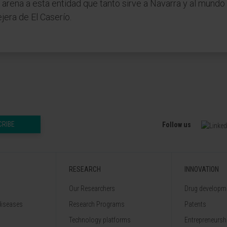
arena a esta entidad que tanto sirve a Navarra y al mundo
era de El Caserío.
CRIBE
Follow us
RESEARCH
INNOVATION
Our Researchers
Drug developme
diseases
Research Programs
Patents
Technology platforms
Entrepreneurshi