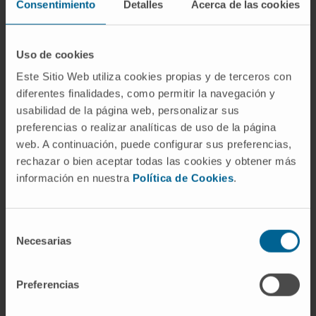
Consentimiento
Detalles
Acerca de las cookies
Peláez
, investigador principal. Para demostrar
que las células estudiadas no habían adquirido
ningún otro defecto, los científicos volvieron a
Uso de cookies
establecer la integrina β3 en las células y éstas
Este Sitio Web utiliza cookies propias y de terceros con
recuperaron la capacidad invasora.
diferentes finalidades, como permitir la navegación y
usabilidad de la página web, personalizar sus
Por otro lado, validaron que el bloqueo
preferencias o realizar analíticas de uso de la página
farmacológico con un anticuerpo dirigido contra la
web. A continuación, puede configurar sus preferencias,
integrina β3 producía los mismos efectos. Es
rechazar o bien aceptar todas las cookies y obtener más
información en nuestra
Política de Cookies
.
decir, el suministro de dicho anticuerpo impide la
formación de las estructuras de invasión celular y,
por lo tanto, podría suponer en el futuro una nueva
Selección
via para frenar el desarrollo de metástasis en
Necesarias
de
cáncer de pulmón.
consentimiento
Preferencias
El trabajo abre la puerta a que farmacéuticas que
ya desarrollan fármacos contra el cáncer puedan