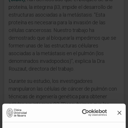
proteína, la integrina β3, impide el desarrollo de
estructuras asociadas a la metástasis. “Esta
proteína es necesaria para la invasión de las
células cancerosas. Nuestro trabajo ha
demostrado que al bloquearla impedimos que se
formen unas de las estructuras célulares
asociadas a la metástasis en el pulmón (los
denominados invadopodios)”, explica la Dra.
Rouzaut, directora del trabajo.
Durante su estudio, los investigadores
manipularon las células de cáncer de pulmón con
técnicas de ingeniería genética para obtener
células sin integrina β3. “Descubrimos que las
nuevas células eran completamente incapaces de
desarrollar los mecanismos de invasión, primer
paso de la metástasis”, comenta el
Dr. Rafael