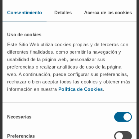
del 50%. Por otra parte, 64.00 navarros presentan
enfermedad renal crónica, lo que hace que
Consentimiento
Detalles
Acerca de las cookies
Navarra sea una de las 5 comunidades del Estado
con mayor incidencia de esta enfermedad. “El
objetivo de este proyecto es el de desarrollar
Uso de cookies
nuevos y más eficaces y seguros instrumentos
Este Sitio Web utiliza cookies propias y de terceros con
para el diagnóstico y el tratamiento de los
diferentes finalidades, como permitir la navegación y
pacientes en los que la insuficiencia cardiaca y las
usabilidad de la página web, personalizar sus
preferencias o realizar analíticas de uso de la página
enfermedad renal crónica coinciden”, explica el
web. A continuación, puede configurar sus preferencias,
Dr. Javier Díez
, director del
Programa de
rechazar o bien aceptar todas las cookies y obtener más
Enfermedades Cardiovasculares
del Cima,
información en nuestra
Política de Cookies
.
especialista de los departamentos de Nefrología
y Cardiología de la Clínica Universidad de Navarra
y coordinador del proyecto.
Selección
Necesarias
de
Financiado por el Departamento de Desarrollo
consentimiento
Económico del Gobierno de Navarra, este
Preferencias