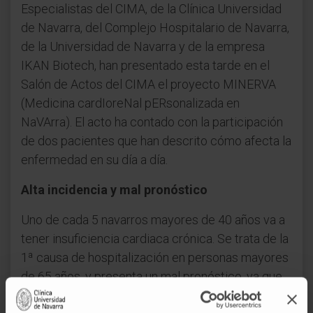
Especialistas del CIMA, de la Clínica Universidad
de Navarra, del Complejo Hospitalario de Navarra,
de la Universidad de Navarra y de la empresa
IKAN Biotech, han presentado esta tarde en el
Salón de Actos del CIMA el proyecto MINERVA
(Medicina cardIoreNal pERsonalizada en
NaVArra). El acto ha contado con la participación
de dos pacientes que han descrito cómo afecta la
enfermedad en su día a día.
Alta incidencia y mal pronóstico
Uno de cada 5 navarros mayores de 40 años va a
tener insuficiencia cardiaca crónica. Se trata de la
1ª causa de hospitalización en personas mayores
de 65 años, y presenta un mal pronóstico, ya que
la mortalidad a los 5 años del diagnóstico es casi