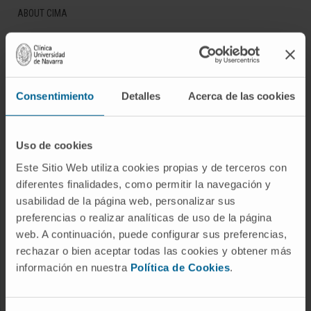
ABOUT CIMA
Who we are
Research Center of the Clinica
Campus of the Universidad de Navarra
Consentimiento
Detalles
Acerca de las cookies
Organization
Transparency Portal
Uso de cookies
Este Sitio Web utiliza cookies propias y de terceros con
DISEASES
diferentes finalidades, como permitir la navegación y
Cancer
usabilidad de la página web, personalizar sus
preferencias o realizar analíticas de uso de la página
Cardiovascular diseases
web. A continuación, puede configurar sus preferencias,
Liver diseases
rechazar o bien aceptar todas las cookies y obtener más
Nervous System diseases
información en nuestra
Política de Cookies
.
Rare diseases