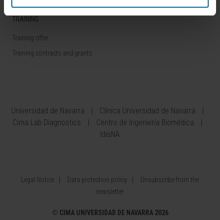
TRAINING
Training offer
Training contracts and grants
Universidad de Navarra
Clínica Universidad de Navarra
Cima Lab Diagnostics
Centro de Ingeniería Biomédica
IdisNA
Legal Notice
Data protection policy
Unsubscribe from the
newsletter
©
CIMA UNIVERSIDAD DE NAVARRA 2026