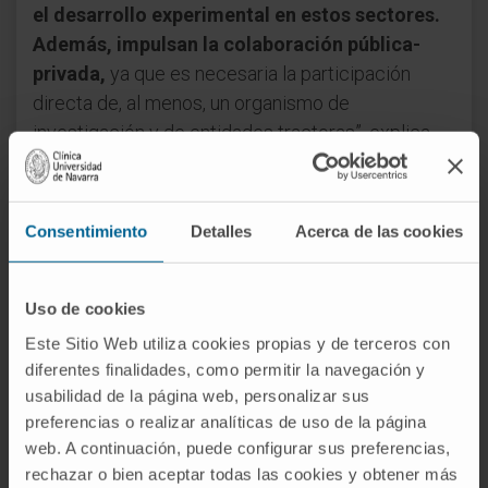
el desarrollo experimental en estos sectores.
Además, impulsan la colaboración pública-
privada,
ya que es necesaria la participación
directa de, al menos, un organismo de
investigación y de entidades tractoras”, explica
Mikel Irujo, consejero de Desarrollo Económico y
Empresarial.
Consentimiento
Detalles
Acerca de las cookies
Proyectos coordinados por el Cima
Dos de los proyectos coordinados por el Cima se
Uso de cookies
integran en el reto GEMA. Por un lado,
el proyecto
BLANCA (Breast Long non coding ANti-Cancer
Este Sitio Web utiliza cookies propias y de terceros con
Antigens
) se centra en la utilización de datos
diferentes finalidades, como permitir la navegación y
usabilidad de la página web, personalizar sus
genómicos para generar una vacuna contra el
preferencias o realizar analíticas de uso de la página
cáncer. Cuenta con la participación de la Clínica
web. A continuación, puede configurar sus preferencias,
Universidad de Navarra, Navarrabiomed, el
rechazar o bien aceptar todas las cookies y obtener más
Complejo Hospitalario de Navarra, la empresa