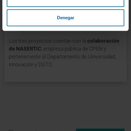
profesionales de la Clínica Universidad de
Navarra, el Complejo Hospitalario de Navarra, la
Denegar
Universidad de Navarra, Navarrabiomed, ADItech,
CNTA y NUCAPS.
Los tres proyectos cuentan con la
colaboración
de NASERTIC
, empresa pública de CPEN y
perteneciente al Departamento de Universidad,
Innovación y DGTD.