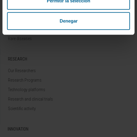
Permitir la selección
Cancer
Cardiovascular diseases
Liver diseases
Denegar
Nervous System diseases
Rare diseases
RESEARCH
Our Researchers
Research Programs
Technology platforms
Research and clinical trials
Scientific activity
INNOVATION