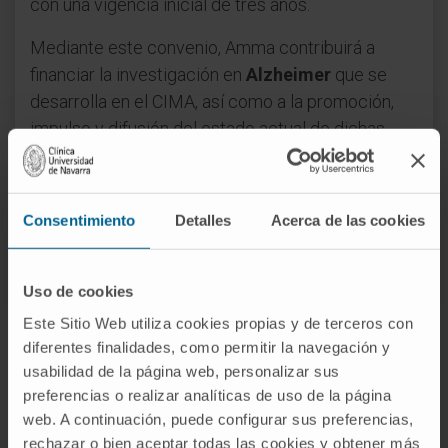
con una vigencia inicial de tres años.
Mediante este convenio, Amma contribuirá a
financiar la investigación en
Alzheimer
que se
desarrolla en el CIMA, así como a la promoción,
impulso y difusión del estado actual de dichas
investigaciones. Por su parte, el CIMA colaborará
con Amma en la formación de sus profesionales y
también en la información y asesoramiento a los
Consentimiento
Detalles
Acerca de las cookies
familiares de estos enfermos.
Uso de cookies
Este Sitio Web utiliza cookies propias y de terceros con
diferentes finalidades, como permitir la navegación y
usabilidad de la página web, personalizar sus
preferencias o realizar analíticas de uso de la página
web. A continuación, puede configurar sus preferencias,
rechazar o bien aceptar todas las cookies y obtener más