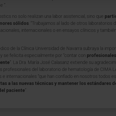
e ”.
tics no solo realizan una labor asistencial, sino que
parti
mores sólidos
. “Trabajamos al lado de otros laboratorios
acionales, internacionales o en ensayos clínicos y tambi
édico de la Clínica Universidad de Navarra subraya la impo
y se felicita especialmente por “contar con
profesionales
iente
”. La Dra. María José Calasanz extiende su agradecim
os profesionales del laboratorio de hematología de CIMA L
 e internacionales “que han confiado en nosotros todos e
rtas a las nuevas técnicas y mantener los estándares d
del paciente
”.