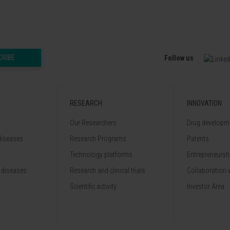
CRIBE
Follow us
RESEARCH
INNOVATION
Our Researchers
Drug developme
diseases
Research Programs
Patents
Technology platforms
Entrepreneurshi
 diseases
Research and clinical trials
Collaboration 
Scientific activity
Investor Area