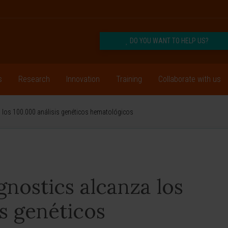
DO YOU WANT TO HELP US?
s
Research
Innovation
Training
Collaborate with us
 los 100.000 análisis genéticos hematológicos
nostics alcanza los
is genéticos