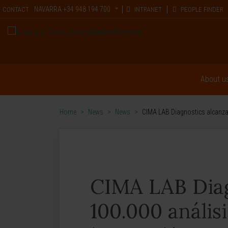
NAVARRA
+34 948 194 700
CONTACT
INTRANET
PEOPLE FINDER
About u
Home
>
News
>
News
>
CIMA LAB Diagnostics alcanza
CIMA LAB Diag
100.000 anális