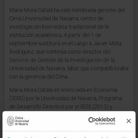
María Mora Catalá ha sido nombrada gerente del
Cima Universidad de Navarra, centro de
investigación biomédica traslacional de la
institución académica. A partir del 1 de
septiembre sustituirá en el cargo a Javier Mata
Rodríguez, que continúa como director del
Servicio de Gestión de la Investigación de la
Universidad de Navarra, labor que compatibilizaba
con la gerencia del Cima.
María Mora Catalá es licenciada en Economía
(2000) por la Universidad de Navarra, Programa
de Desarrollo Directivo por el IESE (2013) y
Programa de Alta Dirección de instituciones de
Investigación, Innovación y Transferencia
Tecnológica (2018) del IESE y Fundación Gadea