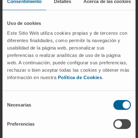
Ciencia.
Consentimiento
Detalles
Acerca de las cookies
En el año 2000 se incorporó a la Universidad de
Navarra en el Departamento de Administración.
Uso de cookies
Tres años después, entró a formar parte del
Este Sitio Web utiliza cookies propias y de terceros con
departamento económico de la Fundación para la
diferentes finalidades, como permitir la navegación y
Investigación Médica Aplicada (entidad titular del
usabilidad de la página web, personalizar sus
preferencias o realizar analíticas de uso de la página
Cima) y desde el año 2011 era su directora
web. A continuación, puede configurar sus preferencias,
financiera.
rechazar o bien aceptar todas las cookies y obtener más
información en nuestra
Política de Cookies
.
Mora Catalá es alicantina y madre de 5 hijos.
Selección
Necesarias
de
consentimiento
Preferencias