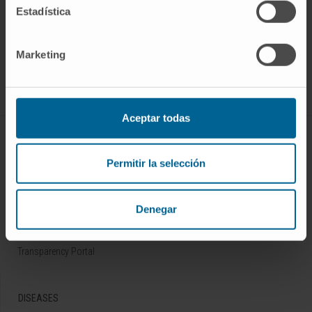
Estadística
Sign up for our newsletter
SUBSCRIBE
Marketing
Follow us
Aceptar todas
ABOUT CIMA
Permitir la selección
Who we are
Research Center of the Clinica
Denegar
Campus of the Universidad de Navarra
Organization
Transparency Portal
DISEASES