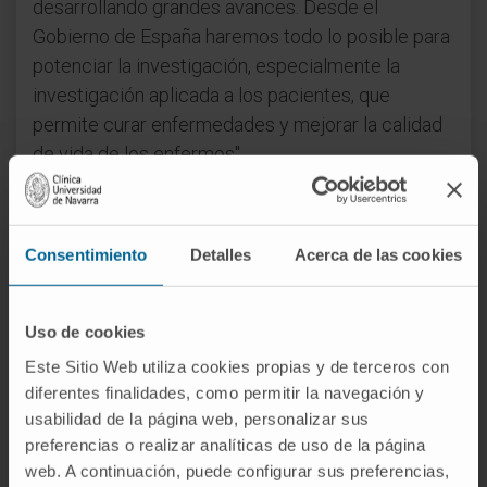
desarrollando grandes avances. Desde el
Gobierno de España haremos todo lo posible para
potenciar la investigación, especialmente la
investigación aplicada a los pacientes, que
permite curar enfermedades y mejorar la calidad
de vida de los enfermos".
La ministra Mato tuvo oportunidad de conocer las
líneas de investigación en Hepatología y
Consentimiento
Detalles
Acerca de las cookies
Proteómica, que dirigen los doctores
Matías
Ávila
y
Fernando Corrales
. A continuación, los
doctores
Luis Montuenga
y
Felipe Prósper
le
Uso de cookies
mostraron los avances del CIMA en tumores
Este Sitio Web utiliza cookies propias y de terceros con
sólidos y hematológicos. Finalmente, la
Dra.
diferentes finalidades, como permitir la navegación y
María José Calasanz
, directora de UNAV-CIMA
usabilidad de la página web, personalizar sus
LAB Diagnostics, le presentó esta nueva unidad
preferencias o realizar analíticas de uso de la página
de diagnóstico genético de la Universidad de
web. A continuación, puede configurar sus preferencias,