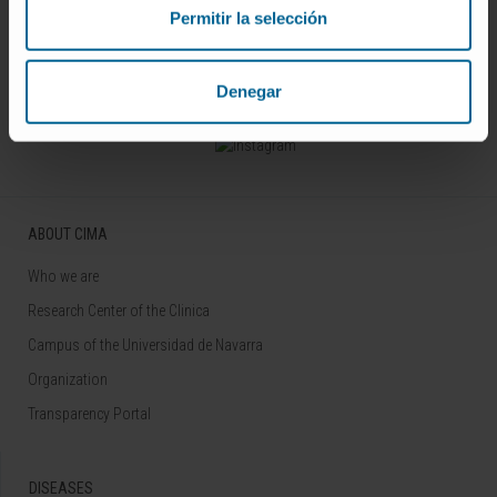
Permitir la selección
Sign up for our newsletter
SUBSCRIBE
Denegar
Follow us
ABOUT CIMA
Who we are
Research Center of the Clinica
Campus of the Universidad de Navarra
Organization
Transparency Portal
DISEASES