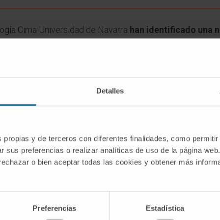
logía Cima Universidad de Navarra
han identificado una 
olangiocarcinoma (CCA), un cáncer de hígado especialm
dos en la revista británica
Gut
, aportan una nueva espera
 los últimos años.
de los mayores retos terapéuticos en oncología, ya que l
Detalles
vestigación del Cima, junto con sus colaboradores nacionale
MT5, que desempeña un papel crucial en la progresión del
llo de tratamientos más efectivos.
s propias y de terceros con diferentes finalidades, como permitir
r sus preferencias o realizar analíticas de uso de la página web
modelos experimentales
 rechazar o bien aceptar todas las cookies y obtener más infor
de la enzima PRMT5 se encuentran aumentados en paciente
s avanzada.
Al bloquear la enzima PRMT5 empleando m
rado detener el crecimiento de las células tumorales
Preferencias
Estadística
 del
Programa de Tumores Sólidos del Cima
, integrado 