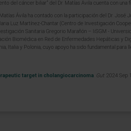
ento del cáncer biliar” del Dr. Matías Ávila cuenta con una
. Matías Ávila ha contado con la participación del Dr. José
aria Luz Martínez-Chantar (Centro de Investigación Cooper
 Investigación Sanitaria Gregorio Marañón – IiSGM - Univer
igación Biomédica en Red de Enfermedades Hepáticas y Di
a, Italia y Polonia, cuyo apoyo ha sido fundamental para l
erapeutic target in cholangiocarcinoma
.
Gut
. 2024 Sep 