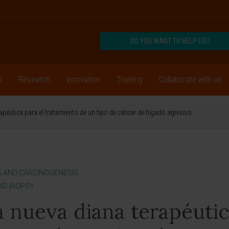
DO YOU WANT TO HELP US?
s
Research
Innovation
Training
Collaborate with us
rapéutica para el tratamiento de un tipo de cáncer de hígado agresivo
S AND CARCINOGENESIS
ID BIOPSY
a nueva diana terapéuti