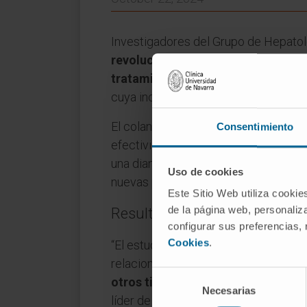
Investigadores del Grupo de Hepato
revolucionar el tratamiento del c
tratamiento
. Los resultados, publica
cuya incidencia ha ido en aumento en
El colangiocarcinoma representa uno 
Consentimiento
efectividad limitada. El equipo de in
una diana terapéutica, la enzima PR
Uso de cookies
nuevas posibilidades para el desarro
Este Sitio Web utiliza cookie
de la página web, personaliza
Resultados prometedores en 
configurar sus preferencias,
Cookies
.
“El estudio revela que los niveles 
relacionado con una enfermedad má
Selección
otros tipos de tumores, hemos log
Necesarias
de
líder de la investigación y codirector