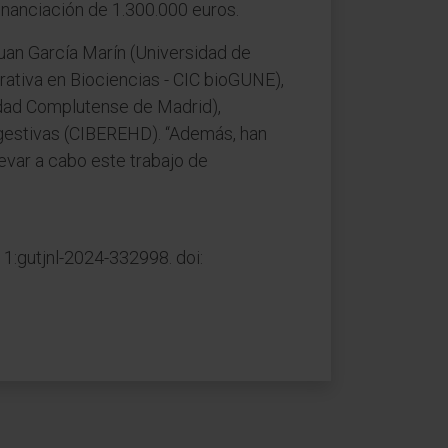
 financiación de 1.300.000 euros.
 Juan García Marín (Universidad de
ativa en Biociencias - CIC bioGUNE),
sidad Complutense de Madrid),
gestivas (CIBEREHD). “Además, han
levar a cabo este trabajo de
11:gutjnl-2024-332998. doi: