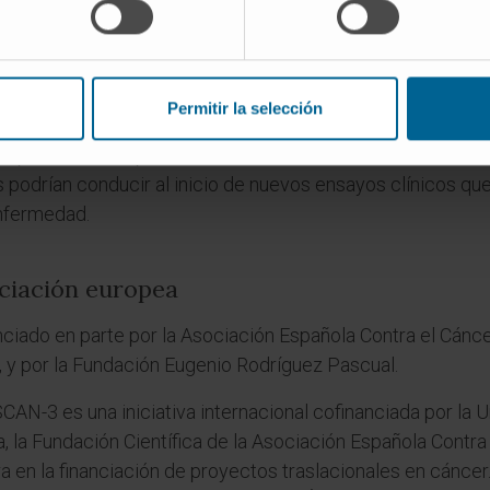
ervaron que la combinación de estos inhibidores con qui
to antitumoral. Estos resultados fueron validados en mode
Permitir la selección
 las alteraciones epigenéticas en el CCA y sugiere que PR
mprensión más profunda de los mecanismos moleculares i
s podrían conducir al inicio de nuevos ensayos clínicos q
enfermedad.
nciación europea
anciado en parte por la Asociación Española Contra el Cán
 y por la Fundación Eugenio Rodríguez Pascual.
AN-3 es una iniciativa internacional cofinanciada por la 
 la Fundación Científica de la Asociación Española Contra 
a en la financiación de proyectos traslacionales en cáncer