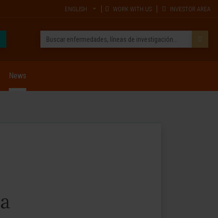
ENGLISH
WORK WITH US
INVESTOR AREA
News
ca