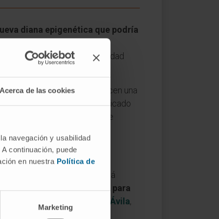
nueva diana epigenética que podría
ente agresivo y de difícil
nza para combatir una enfermedad
os tratamientos actuales ofrecen una
Acerca de las cookies
s e internacionales, ha identificado
 CCA. Este descubrimiento abre
 la navegación y usabilidad
. A continuación, puede
mación en nuestra
Política de
s con CCA, y este aumento está
edicamentos ya aprobados para
 de CCA
”, revela e
l Dr. Matías Ávila
,
Marketing
en el Cancer Center Clínica