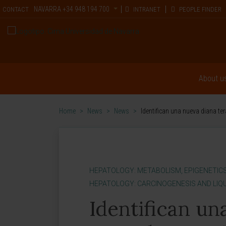
NAVARRA
+34 948 194 700
CONTACT
INTRANET
PEOPLE FINDER
About u
Home
>
News
>
News
>
Identifican una nueva diana te
HEPATOLOGY: METABOLISM, EPIGENETIC
HEPATOLOGY: CARCINOGENESIS AND LIQU
Identifican un