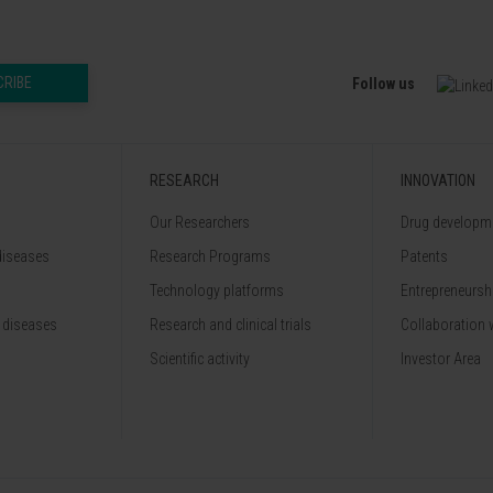
CRIBE
Follow us
RESEARCH
INNOVATION
Our Researchers
Drug developme
diseases
Research Programs
Patents
Technology platforms
Entrepreneurshi
 diseases
Research and clinical trials
Collaboration 
Scientific activity
Investor Area