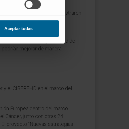
mioterapias convencionales
los preclínicos de ratón y mostraron
Aceptar todas
MT5 es una diana terapéutica
nvolucrados en la agresividad de
ue podrían mejorar de manera
cer y el CIBEREHD en el marco del
Unión Europea dentro del marco
el Cáncer, junto con otras 24
. El proyecto “Nuevas estrategias