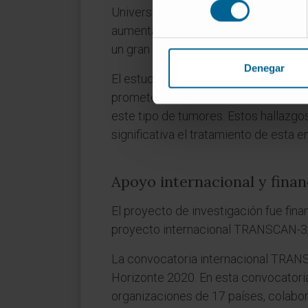
consentimiento
Universidad de Navarra. Además, obs
aumentaba significativamente el efec
un gran potencial terapéutico.
Denegar
El estudio destaca la importancia de
prometedora. Además, ofrece una co
este tipo de tumores. Estos hallazgo
significativa el tratamiento de esta 
Apoyo internacional y fina
El proyecto de investigación fue fin
proyecto internacional TRANSCAN-3,
La convocatoria internacional TRANSC
Horizonte 2020. En esta convocatoria,
organizaciones de 17 países, colabor