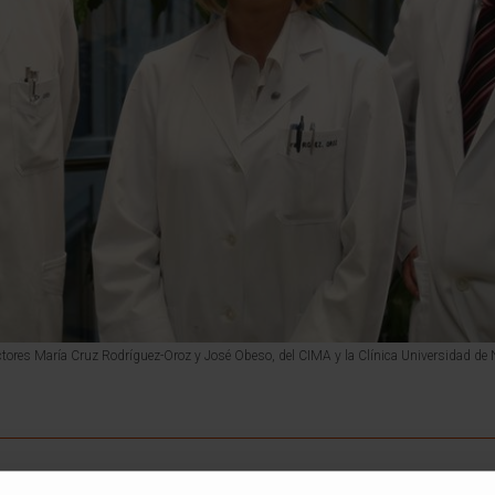
tores María Cruz Rodríguez-Oroz y José Obeso, del CIMA y la Clínica Universidad de 
entre los trastornos psiquiátricos que afectan a más de la