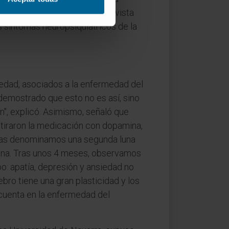
entes tanto desde el punto de vista
s síntomas neuropsiquiátricos de la
siedad, asociados a la enfermedad del
demostrado que esto no es así, sino
", explicó. Asimismo, señaló que
etiraron la medicación con dopamina,
stas denominamos una segunda luna
mina. Tras unos 4 meses, observamos
: apatía, depresión y ansiedad no
ebro tiene una gran plasticidad y los
cuenta en la enfermedad del