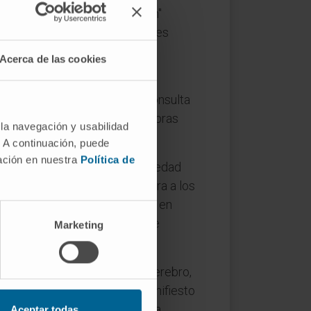
en la enfermedad de Parkinson"
ra. Neurólogos de varios países
 Obeso, del CIMA y la
Clínica
Acerca de las cookies
 creciente frecuencia en la consulta
 muestra en el juego o las compras
 la navegación y usabilidad
. A continuación, puede
mación en nuestra
Política de
 "es mucho más que una enfermedad
d de dopamina que se administra a los
co. Éstos se han categorizado en
uctas hipodopaminérgicas, que
Marketing
minúsculos electrodos en el cerebro,
ón. Se ponen entonces de manifiesto
os estados relacionados con la
Aceptar todas