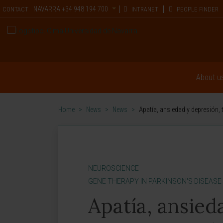
NAVARRA
+34 948 194 700
CONTACT
INTRANET
PEOPLE FINDER
About u
Home
>
News
>
News
>
Apatía, ansiedad y depresión, 
NEUROSCIENCE
GENE THERAPY IN PARKINSON'S DISEASE
Apatía, ansied