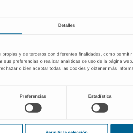
abordaron en el III Simposio sobre "Trastornos cognitivos 
ación Médica Aplicada
(CIMA) de la Universidad de Navar
 organizan los doctores María Cruz Rodríguez-Oroz y José
Detalles
boratorios Lundbeck
.
no del control de los impulsos asociado al Parkinson, y de
nifestación psiquiátrica adicional de la enfermedad que se
s propias y de terceros con diferentes finalidades, como permitir
ersexualidad, entre otros.
r sus preferencias o realizar analíticas de uso de la página web
 rechazar o bien aceptar todas las cookies y obtener más infor
Fourier University de Grenoble, recordó que el Parkinson
". Su investigación se centra en la relación de la cantida
átricos de la enfermedad, ligados al sistema dopaminérgi
son los trastornos del control de los impulsos, y en cond
Preferencias
Estadística
epresión.
ebral profunda, un tipo de cirugía en la que se implantan 
rtante mejoría motora que permite reducirles la medicaci
to nos abre una ventana para entender la depresión y otr
Permitir la selección