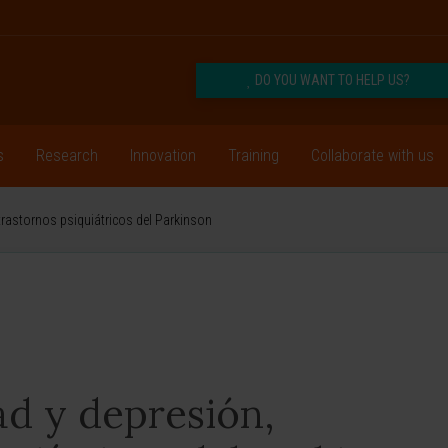
DO YOU WANT TO HELP US?
s
Research
Innovation
Training
Collaborate with us
trastornos psiquiátricos del Parkinson
ad y depresión,