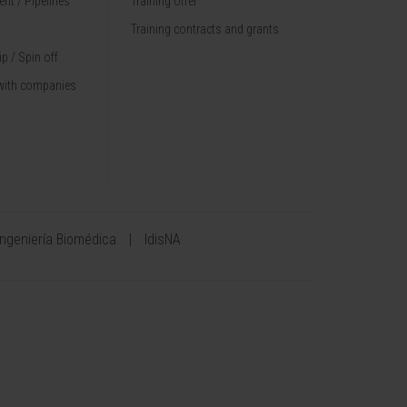
nt / Pipelines
Training offer
Training contracts and grants
p / Spin off
with companies
Ingeniería Biomédica
IdisNA