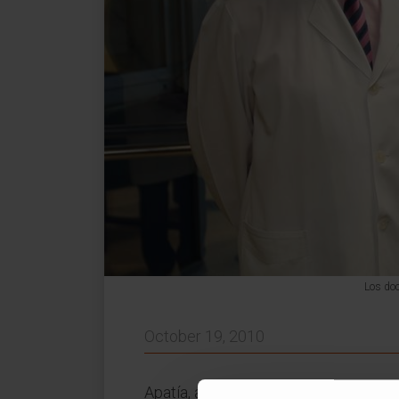
Los doc
October 19, 2010
Apatía, ansiedad y depresión figuran 