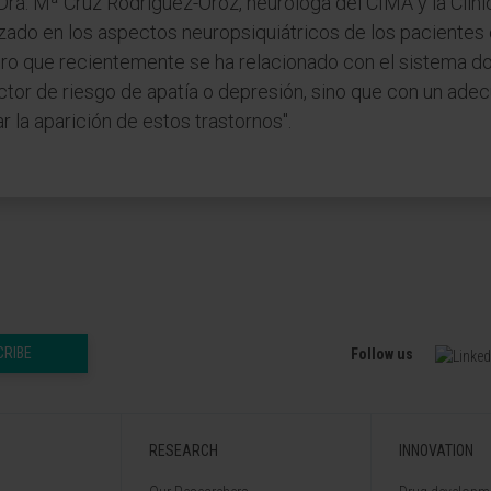
la Dra. Mª Cruz Rodríguez-Oroz, neuróloga del CIMA y la Clí
izado en los aspectos neuropsiquiátricos de los paciente
ro que recientemente se ha relacionado con el sistema do
factor de riesgo de apatía o depresión, sino que con un ad
r la aparición de estos trastornos".
CRIBE
Follow us
RESEARCH
INNOVATION