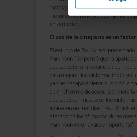
motivación en el Parkinson", manifiest
motor como no motor, combinando para
enfermedad.
El uso de la cirugía no es un facto
El estudio de Paul Krack presentado e
Parkinson. "Se pensó que la apatía a
que se debe a la reducción de medic
para mejorar los síntomas motores tr
ya que desaparecieron sus problema
de miel sin medicación, la primera 
que se desenmascaran los síntomas n
aparecen en tres días". Paul Krack enc
efectos de los fármacos duran meses
Parkinson es un avance importante".