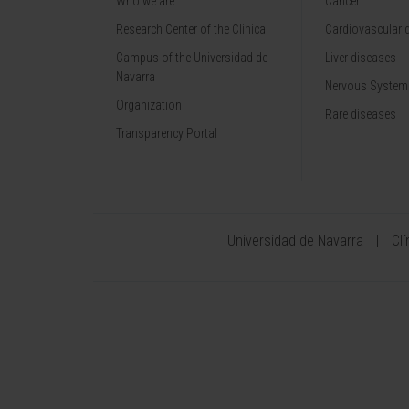
Who we are
Cancer
Research Center of the Clinica
Cardiovascular 
Campus of the Universidad de
Liver diseases
Navarra
Nervous System
Organization
Rare diseases
Transparency Portal
Universidad de Navarra
Cl