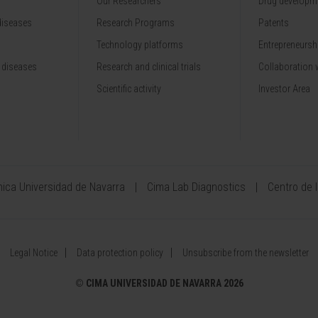
Our Researchers
Drug developme
diseases
Research Programs
Patents
Technology platforms
Entrepreneurshi
 diseases
Research and clinical trials
Collaboration 
Scientific activity
Investor Area
ínica Universidad de Navarra
Cima Lab Diagnostics
Centro de 
Legal Notice
Data protection policy
Unsubscribe from the newsletter
©
CIMA UNIVERSIDAD DE NAVARRA 2026