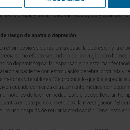
a el Dr. Krack. En este sentido, aboga por tratar a los paci
 ello cirugía y tratamiento farmacológico y equilibrar lo
r de riesgo de apatía o depresión
n el simposio se centra en la apatía, la depresión y la an
parecía como efecto secundario de la cirugía, pero hemos 
ación dopaminérgica, la responsable de esta manifestación
ataron al paciente con estimulación cerebral profunda y r
s motores y temblores. "Se produce lo que los especiali
la viven cuando comienza el tratamiento médico con dopa
o motores de la enfermedad. Este proceso lleva un tiempo
uentra en este punto un reto para la investigación: "El cer
 incluso después de retirar la medicación. Tener esto en 