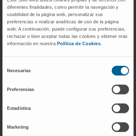
diferentes finalidades, como permitir la navegación y
Doctor Honoris Causa por las universidades de
usabilidad de la página web, personalizar sus
Oporto (Portugal) y Austral (Argentina), ha
preferencias o realizar analíticas de uso de la página
recibido
distinciones
como el Gran Premio Bial y
web. A continuación, puede configurar sus preferencias,
rechazar o bien aceptar todas las cookies y obtener más
el premio "Asturiano del Año" (2006). En 2013 se le
información en nuestra
Política de Cookies
.
concedió el "Recognition Award" de la Asociación
Europea para el Estudio del Hígado (EASL) y en
2014 el Premio Nacional de Investigación en el
Selección
Área de Medicina "Gregorio Marañón".
Necesarias
de
consentimiento
Promover un cambio en la enfermería de
Preferencias
la Clínica
Por su parte, María Ángeles Sánchez Bellón
Estadística
(Úbeda, Jaén, 1948) es diplomada en Enfermería
con especialidad en Quirófano, y Máster de
Marketing
Gestión y Administración en Enfermería. Fue