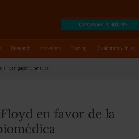
DO YOU WANT TO HELP US?
s
Research
Innovation
Training
Collaborate with us
de la investigación biomédica
 Floyd en favor de la
 biomédica