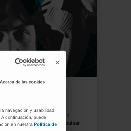
Acerca de las cookies
 la navegación y usabilidad
concierto benéfico
en favor de
. A continuación, puede
iversidad de Navarra, para
impulsar
mación en nuestra
Política de