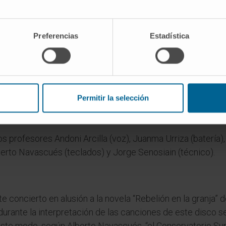
40º aniversario del disco “Animals” de la banda de rock brit
emacha (Paseo Antonio Pérez Goyena, 1, Pamplona). “La ent
Preferencias
Estadística
n el auditorio o en la recepción del CIMA (Avda. Pío XII, 55)
ue todo el que lo desee realice su aportación, que se dest
a. Cualquier donación, por pequeña que sea, ayuda a enco
r, el párkinson o los problemas cardiovasculares”, explic
Permitir la selección
ien desee colaborar con la “Fila cero” puede hacerlo a tr
rectamente en su página web: helpify.es.
os profesores Andoni Arcilla (voz), Juanma Urriza (batería)
 Alberto Navascués (teclados) y Jorge Senosiain (técnico).
este concierto en alusión a la novela “Rebelión en la granja”
 durante la interpretación de las canciones de este disco se
 este modo, según Alberto Navascués, “el Conservatorio Su