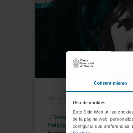
Consentimiento
January 13, 2017
Uso de cookies
Este Sitio Web utiliza cookie
El
Conservatorio Superior de Músi
de la página web, personaliza
Helpify
, plataforma promovida por e
configurar sus preferencias,
la investigación de enfermedades