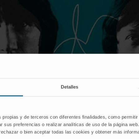
Cartel anunciador del tributo a Pink Floyd en favor de Helpify.
Detalles
s propias y de terceros con diferentes finalidades, como permitir
ca de Navarra
va a rendir
homenaje a Pink Floyd en un 
r sus preferencias o realizar analíticas de uso de la página web
l Centro de Investigación Médica Aplicada (CIMA) de la Un
 rechazar o bien aceptar todas las cookies y obtener más infor
 que actualmente no tienen curación
.