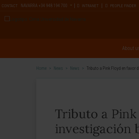
NAVARRA
+34 948 194 700
CONTACT
INTRANET
PEOPLE FINDER
About u
Home
>
News
>
News
>
Tributo a Pink Floyd en favor 
Tributo a Pink
investigación