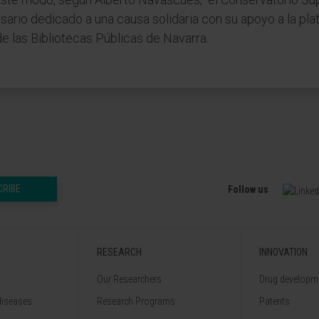
rsario dedicado a una causa solidaria con su apoyo a la plat
e las Bibliotecas Públicas de Navarra.
CRIBE
Follow us
RESEARCH
INNOVATION
Our Researchers
Drug developme
diseases
Research Programs
Patents