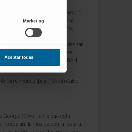
ánica, tendrá lugar el 20 de enero, a
rada es gratuita hasta completar
Marketing
 a partir del martes 17. Asimismo,
inará íntegramente a apoyar
ntrar tratamiento a enfermedades tan
a Alberto Navascués, profesor de
Aceptar todas
avés de la cuenta de Helpify (IBAN
, Antón Giménez (bajo), Ulrich Calvo
 de George Orwell, en la que está
 intercalará la música con la lectura
perior de Música de Navarra quiere