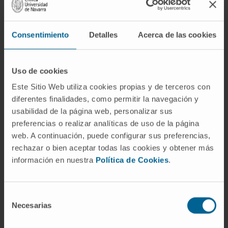
de sus síntomas. La primera opción es evitar los
desencadenantes y, la segunda, aliviar las
Consentimiento
Detalles
Acerca de las cookies
manifestaciones clínicas cuando se producen. En
los últimos tiempos, se han desarrollado nuevos
tratamientos que abren un futuro esperanzador”,
Uso de cookies
comenta la Dra. Aguilera.
Este Sitio Web utiliza cookies propias y de terceros con
diferentes finalidades, como permitir la navegación y
Mejorar la asistencia y el
usabilidad de la página web, personalizar sus
conocimiento
preferencias o realizar analíticas de uso de la página
web. A continuación, puede configurar sus preferencias,
El grupo se ha constituido como una organización
rechazar o bien aceptar todas las cookies y obtener más
científica multidisciplinar y sin ánimo de lucro
información en nuestra
Política de Cookies
.
dirigida a apoyar los avances en la prevención, el
diagnóstico y el tratamiento de las porfirias.
Selección
En concreto, nace con el propósito de avanzar en
Necesarias
de
el estudio e investigación de las enfermedades
consentimiento