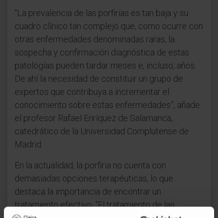
“La prevalencia de las porfirias es tan baja y su
cuadro clínico tan complejo que, como ocurre con
otras enfermedades denominadas raras, la
sospecha y confirmación diagnóstica de estas
patologías pueden tardar meses e, incluso, años.
De ahí la necesidad de constituir un grupo de
expertos que contribuya a incrementar el
conocimiento sobre estas enfermedades”, añade
el profesor Rafael Enríquez de Salamanca,
catedrático de la Universidad Complutense de
Madrid.
En la actualidad, la porfiria no cuenta con
demasiadas opciones terapéuticas, lo que
destaca la importancia de encontrar un
tratamiento efectivo. “El tratamiento de las
porfirias depende de su tipología y de la gravedad