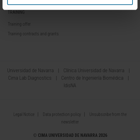
TRAINING
Training offer
Training contracts and grants
Universidad de Navarra
Clínica Universidad de Navarra
Cima Lab Diagnostics
Centro de Ingeniería Biomédica
IdisNA
Legal Notice
Data protection policy
Unsubscribe from the
newsletter
©
CIMA UNIVERSIDAD DE NAVARRA 2026