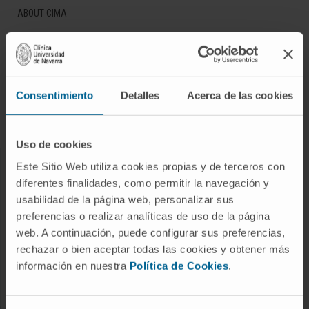
ABOUT CIMA
Who we are
Research Center of the Clinica
Campus of the Universidad de Navarra
Consentimiento
Detalles
Acerca de las cookies
Organization
Transparency Portal
Uso de cookies
Este Sitio Web utiliza cookies propias y de terceros con
DISEASES
diferentes finalidades, como permitir la navegación y
Cancer
usabilidad de la página web, personalizar sus
preferencias o realizar analíticas de uso de la página
Cardiovascular diseases
web. A continuación, puede configurar sus preferencias,
Liver diseases
rechazar o bien aceptar todas las cookies y obtener más
Nervous System diseases
información en nuestra
Política de Cookies
.
Rare diseases