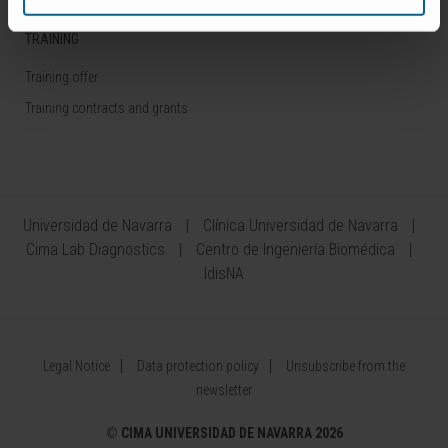
TRAINING
Training offer
Training contracts and grants
Universidad de Navarra
Clínica Universidad de Navarra
Cima Lab Diagnostics
Centro de Ingeniería Biomédica
IdisNA
Legal Notice
Data protection policy
Unsubscribe from the
newsletter
©
CIMA UNIVERSIDAD DE NAVARRA 2026