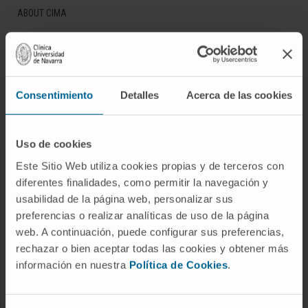
ABOUT CIMA
Who we are
Research Center of the Clinica
Campus of the Universidad de Navarra
Consentimiento
Detalles
Acerca de las cookies
Organization
Transparency Portal
Uso de cookies
Este Sitio Web utiliza cookies propias y de terceros con
DISEASES
diferentes finalidades, como permitir la navegación y
Cancer
usabilidad de la página web, personalizar sus
preferencias o realizar analíticas de uso de la página
Cardiovascular diseases
web. A continuación, puede configurar sus preferencias,
Liver diseases
rechazar o bien aceptar todas las cookies y obtener más
Nervous System diseases
información en nuestra
Política de Cookies
.
Rare diseases