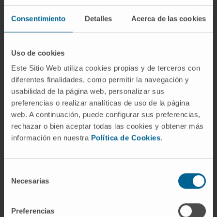
Center Clínica Universidad de Navarra e
investigador principal del grupo de Oncología
Consentimiento
Detalles
Acerca de las cookies
Traslacional del Cima. Especialista del Área de
Cáncer Ginecológico del CCUN, es presidente del
Uso de cookies
Grupo Español de Investigación en Cáncer de
Este Sitio Web utiliza cookies propias y de terceros con
Ovario (GEICO) y un miembro activo de grupos
diferentes finalidades, como permitir la navegación y
internacionales responsables de ensayos clínicos
usabilidad de la página web, personalizar sus
de novedosos tratamientos contra este tumor. Es
preferencias o realizar analíticas de uso de la página
profesor de la Universidad Francisco de Vitoria y
web. A continuación, puede configurar sus preferencias,
ha sido profesor asociado de la Universidad de
rechazar o bien aceptar todas las cookies y obtener más
Texas, y cuenta con más de 200 publicaciones y
información en nuestra
Política de Cookies
.
casi 14.000 citas científicas.
El
Dr. Miguel Fernández de Sanmamed
es la
Selección
Necesarias
segunda vez que destaca en esta relación. Es
de
investigador principal en el Programa de
consentimiento
Inmunología e Inmnunoterapia del Cima y
Preferencias