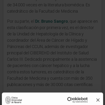
de 34.000 veces en la literatura biomédica. Es
catedrático de la Facultad de Medicina.
Por su parte, el
Dr. Bruno Sangro
, que aparece en
esta clasificación por primera vez, es el director
de la Unidad de Hepatología de la Clínica y
coordinador del Área de Cáncer de Hígado y
Páncreas del CCUN, además de investigador
principal del CIBEREHD del Instituto de Salud
Carlos III. Dedicado principalmente a la asistencia
de pacientes con cáncer hepático y a la lucha
contra estos tumores, es catedrático de la
Facultad de Medicina y cuenta con más de 350
publicaciones y más de 30.000 citas científicas.
La lista de Clarivate también incluye por primera
vez al
Dr. Antonio González
, director del Cancer