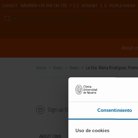
NAVARRA
+34 948 194 700
CONTACT
INTRANET
PEOPLE FINDER
About u
Home
>
News
>
News
>
La Dra. María Rodríguez, Premi
Sign up for our newsletter
SUBS
Consentimiento
Uso de cookies
ABOUT CIMA
DISEASES