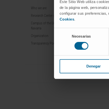
Este Sitio Web utiliza cookie
de la página web, personaliza
Who we are
Cancer
configurar sus preferencias,
Research Center of the Clinica
Cardiovascular 
Cookies
.
Campus of the Universidad de
Liver diseases
Navarra
Selección
Nervous System
Organization
Necesarias
de
Rare diseases
consentimiento
Transparency Portal
Denegar
Universidad de Navarra
Cl