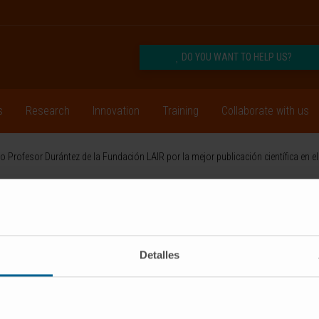
DO YOU WANT TO HELP US?
s
Research
Innovation
Training
Collaborate with us
o Profesor Durántez de la Fundación LAIR por la mejor publicación científica en
CRIBE
Follow us
Detalles
RESEARCH
INNOVATION