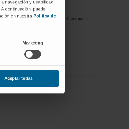
 la navegación y usabilidad
. A continuación, puede
nt / Pipelines
Training offer
mación en nuestra
Política de
Training contracts and grants
p / Spin off
with companies
Marketing
Aceptar todas
Ingeniería Biomédica
IdisNA