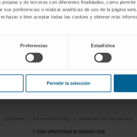
s propias y de terceros con diferentes finalidades, como permitir
r sus preferencias o realizar analíticas de uso de la página web
Our Researchers
Drug developme
 rechazar o bien aceptar todas las cookies y obtener más infor
diseases
Research Programs
Patents
Technology platforms
Entrepreneurshi
 diseases
Research and clinical trials
Collaboration 
Preferencias
Estadística
Scientific activity
Investor Area
Permitir la selección
ínica Universidad de Navarra
Cima Lab Diagnostics
Centro de 
Legal Notice
Data protection policy
Unsubscribe from the newsletter
©
CIMA UNIVERSIDAD DE NAVARRA 2026