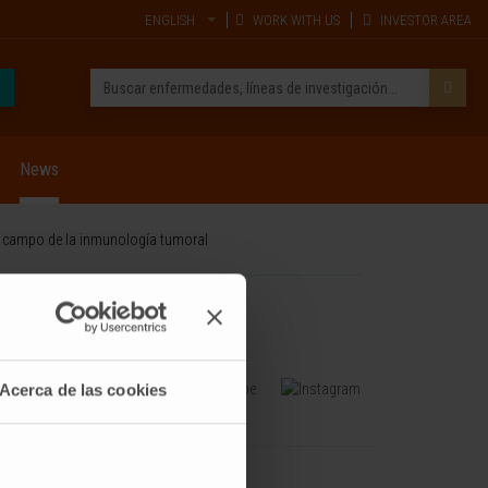
ENGLISH
WORK WITH US
INVESTOR AREA
News
 el campo de la inmunología tumoral
Acerca de las cookies
TRAINING