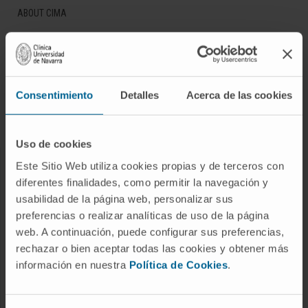
ABOUT CIMA
Who we are
Research Center of the Clinica
Campus of the Universidad de Navarra
Consentimiento
Detalles
Acerca de las cookies
Organization
Transparency Portal
Uso de cookies
Este Sitio Web utiliza cookies propias y de terceros con
DISEASES
diferentes finalidades, como permitir la navegación y
Cancer
usabilidad de la página web, personalizar sus
preferencias o realizar analíticas de uso de la página
Cardiovascular diseases
web. A continuación, puede configurar sus preferencias,
Liver diseases
rechazar o bien aceptar todas las cookies y obtener más
Nervous System diseases
información en nuestra
Política de Cookies
.
Rare diseases