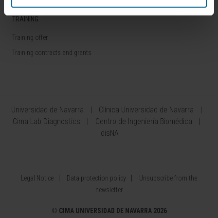
TRAINING
Training offer
Training contracts and grants
Universidad de Navarra
Clínica Universidad de Navarra
Cima Lab Diagnostics
Centro de Ingeniería Biomédica
IdisNA
Legal Notice
Data protection policy
Unsubscribe from the
newsletter
©
CIMA UNIVERSIDAD DE NAVARRA 2026