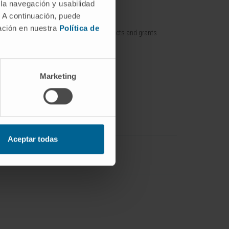
 la navegación y usabilidad
. A continuación, puede
nt / Pipelines
Training offer
mación en nuestra
Política de
Training contracts and grants
p / Spin off
with companies
Marketing
Aceptar todas
Ingeniería Biomédica
IdisNA