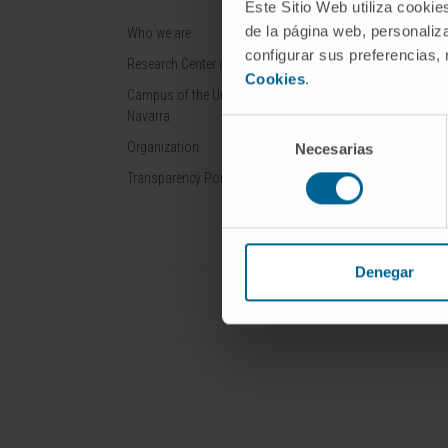
Este Sitio Web utiliza cookie
de la página web, personaliza
Who we are
Cancer
configurar sus preferencias,
Research Center of the Clinica
Cardiovascular 
Cookies
.
Campus of the Universidad de
Liver diseases
Navarra
Selección
Nervous System
Organization
Necesarias
de
Rare diseases
consentimiento
Transparency Portal
Denegar
Universidad de Navarra
Cl