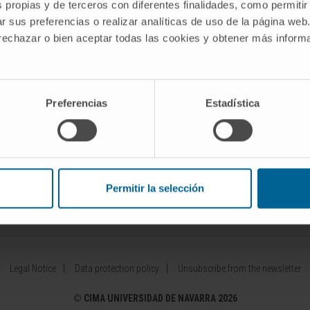
s propias y de terceros con diferentes finalidades, como permitir
r sus preferencias o realizar analíticas de uso de la página web
Our Researchers
Drug developme
 rechazar o bien aceptar todas las cookies y obtener más infor
diseases
Research Programs
Patents
Technology platforms
Entrepreneurshi
 diseases
Research and clinical trials
Collaboration 
Preferencias
Estadística
Scientific activity
Investor Area
Permitir la selección
ínica Universidad de Navarra
Cima Lab Diagnostics
Centro de 
Legal Notice
Data protection policy
Unsubscribe from the newsletter
©
CIMA UNIVERSIDAD DE NAVARRA 2026