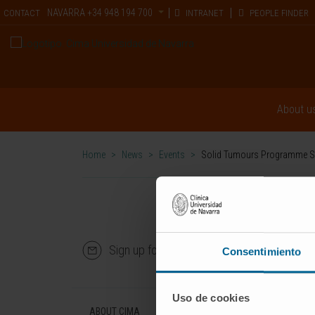
NAVARRA
+34 948 194 700
CONTACT
INTRANET
PEOPLE FINDER
About u
Home
>
News
>
Events
>
Solid Tumours Programme Semin
Sign up for our newsletter
SUBS
Consentimiento
Uso de cookies
ABOUT CIMA
DISEASES