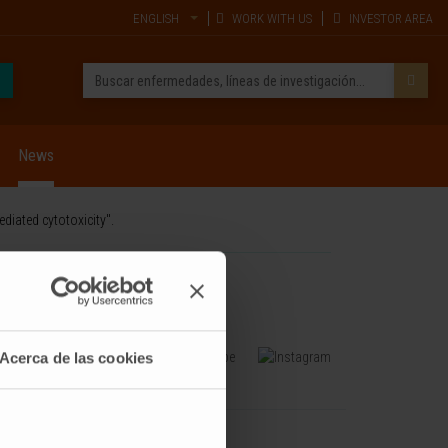
ENGLISH
WORK WITH US
INVESTOR AREA
News
diated cytotoxicity".
Acerca de las cookies
TRAINING