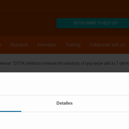
DO YOU WANT TO HELP US?
s
Research
Innovation
Training
Collaborate with us
ar: "DSTYK inhibition increases the sensitivity of lung cancer cells to T cell-me
CRIBE
Follow us
Detalles
RESEARCH
INNOVATION