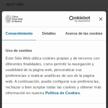
ABOUT CIMA
Who we are
Research Center of the Clinica
Campus of the Universidad de Navarra
Consentimiento
Detalles
Acerca de las cookies
Organization
Transparency Portal
Uso de cookies
Este Sitio Web utiliza cookies propias y de terceros con
DISEASES
diferentes finalidades, como permitir la navegación y
Cancer
usabilidad de la página web, personalizar sus
preferencias o realizar analíticas de uso de la página
Cardiovascular diseases
web. A continuación, puede configurar sus preferencias,
Liver diseases
rechazar o bien aceptar todas las cookies y obtener más
Nervous System diseases
información en nuestra
Política de Cookies
.
Rare diseases