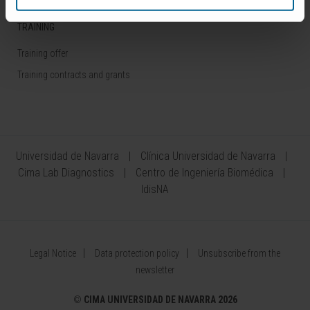
TRAINING
Training offer
Training contracts and grants
Universidad de Navarra
Clínica Universidad de Navarra
Cima Lab Diagnostics
Centro de Ingeniería Biomédica
IdisNA
Legal Notice
Data protection policy
Unsubscribe from the
newsletter
©
CIMA UNIVERSIDAD DE NAVARRA 2026