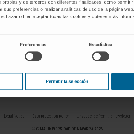
s propias y de terceros con diferentes finalidades, como permitir
r sus preferencias o realizar analíticas de uso de la página web
Our Researchers
Drug developme
 rechazar o bien aceptar todas las cookies y obtener más infor
diseases
Research Programs
Patents
Technology platforms
Entrepreneurshi
 diseases
Research and clinical trials
Collaboration 
Preferencias
Estadística
Scientific activity
Investor Area
Permitir la selección
ínica Universidad de Navarra
Cima Lab Diagnostics
Centro de 
Legal Notice
Data protection policy
Unsubscribe from the newsletter
©
CIMA UNIVERSIDAD DE NAVARRA 2026