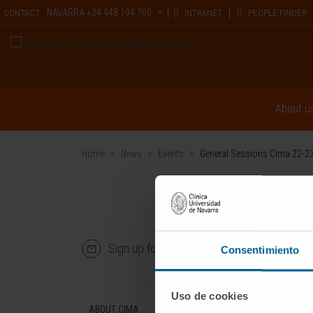
NAVARRA
+34 948 194 700
CONTACT
INTRANET
PEOPLE FINDER
About u
Home
>
News
>
Events
>
General Sessions Cima 22-23 
Sign up for our newsletter
SUBS
Consentimiento
Uso de cookies
ABOUT CIMA
DISEASES