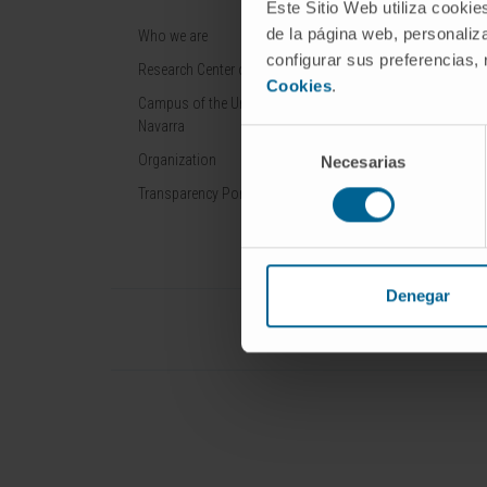
Este Sitio Web utiliza cookie
de la página web, personaliza
Who we are
Cancer
configurar sus preferencias,
Research Center of the Clinica
Cardiovascular 
Cookies
.
Campus of the Universidad de
Liver diseases
Navarra
Selección
Nervous System
Organization
Necesarias
de
Rare diseases
consentimiento
Transparency Portal
Denegar
Universidad de Navarra
Cl