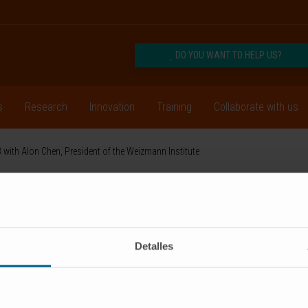
DO YOU WANT TO HELP US?
s
Research
Innovation
Training
Collaborate with us
with Alon Chen, President of the Weizmann Institute
CRIBE
Follow us
Detalles
RESEARCH
INNOVATION