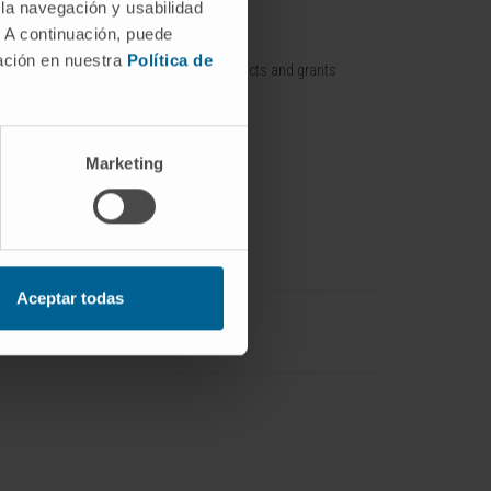
 la navegación y usabilidad
. A continuación, puede
nt / Pipelines
Training offer
mación en nuestra
Política de
Training contracts and grants
p / Spin off
with companies
Marketing
Aceptar todas
Ingeniería Biomédica
IdisNA