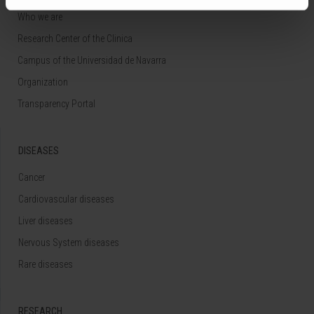
Who we are
Research Center of the Clinica
Campus of the Universidad de Navarra
Organization
Transparency Portal
DISEASES
Cancer
Cardiovascular diseases
Liver diseases
Nervous System diseases
Rare diseases
RESEARCH