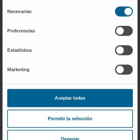
Selección
Necesarias
de
RESEARCH
consentimiento
Our Researchers
Preferencias
Research Programs
Technology platforms
Estadística
Research and clinical trials
Scientific activity
Marketing
INNOVATION
Aceptar todas
Drug development / Pipelines
Patents
Permitir la selección
Entrepreneurship / Spin off
Collaboration with companies
Investor Area
Denegar