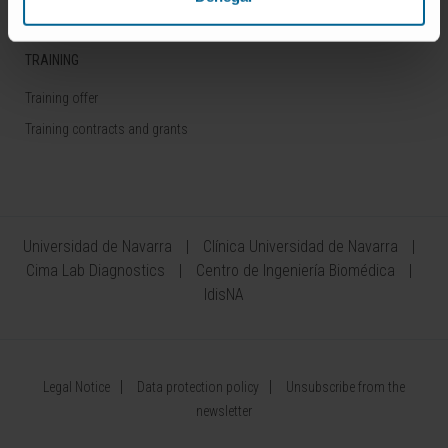
TRAINING
Training offer
Training contracts and grants
Universidad de Navarra
Clínica Universidad de Navarra
Cima Lab Diagnostics
Centro de Ingeniería Biomédica
IdisNA
Legal Notice
Data protection policy
Unsubscribe from the
newsletter