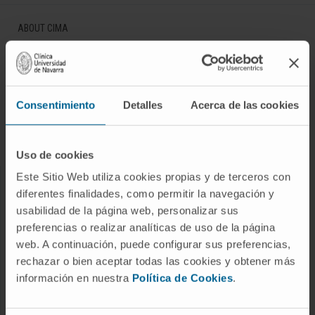
ABOUT CIMA
Who we are
Research Center of the Clinica
Campus of the Universidad de Navarra
Consentimiento
Detalles
Acerca de las cookies
Organization
Transparency Portal
Uso de cookies
Este Sitio Web utiliza cookies propias y de terceros con
DISEASES
diferentes finalidades, como permitir la navegación y
usabilidad de la página web, personalizar sus
Cancer
preferencias o realizar analíticas de uso de la página
Cardiovascular diseases
web. A continuación, puede configurar sus preferencias,
Liver diseases
rechazar o bien aceptar todas las cookies y obtener más
información en nuestra
Política de Cookies
.
Nervous System diseases
Rare diseases