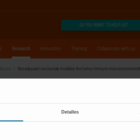
DO YOU WANT TO HELP US?
s
Research
Innovation
Training
Collaborate with us
cations
>
Neoadjuvant nivolumab modifies the tumor immune microenvironment 
CRIBE
Follow us
Detalles
RESEARCH
INNOVATION