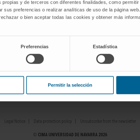
s propias y de terceros con diferentes finalidades, como permitir
r sus preferencias o realizar analíticas de uso de la página web
Our Researchers
Drug developme
 rechazar o bien aceptar todas las cookies y obtener más infor
diseases
Research Programs
Patents
Technology platforms
Entrepreneurshi
 diseases
Research and clinical trials
Collaboration 
Preferencias
Estadística
Scientific activity
Investor Area
Permitir la selección
ínica Universidad de Navarra
Cima Lab Diagnostics
Centro de 
Legal Notice
Data protection policy
Unsubscribe from the newsletter
©
CIMA UNIVERSIDAD DE NAVARRA 2026