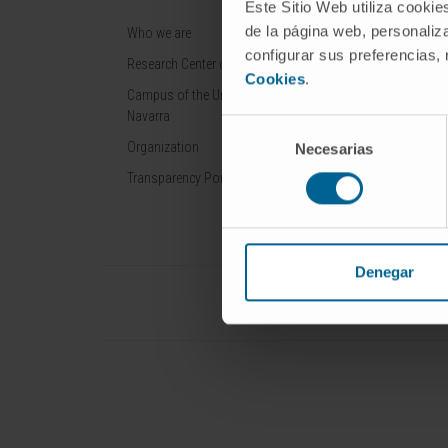
Este Sitio Web utiliza cookie
de la página web, personaliza
Who we are
Cancer
configurar sus preferencias,
Research Center of the Clinica
Cardiovascular 
Cookies
.
Campus of the Universidad de
Liver diseases
Navarra
Selección
Nervous System
Organization
Necesarias
de
Rare diseases
consentimiento
Transparency Portal
Denegar
Universidad de Navarra
Cl