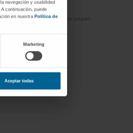
 la navegación y usabilidad
. A continuación, puede
nt / Pipelines
Training offer
mación en nuestra
Política de
Training contracts and grants
p / Spin off
with companies
Marketing
Aceptar todas
Ingeniería Biomédica
IdisNA