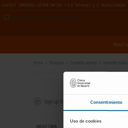
NAVARRA
+34 948 194 700
CONTACT
INTRANET
PEOPLE FINDER
About u
Home
>
Research
>
Scientific activity
>
Scientific publi
Sign up for our newsletter
SUBS
Consentimiento
Uso de cookies
ABOUT CIMA
DISEASES