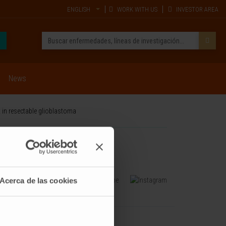
ENGLISH
WORK WITH US
INVESTOR AREA
News
in resectable glioblastoma
Acerca de las cookies
TRAINING