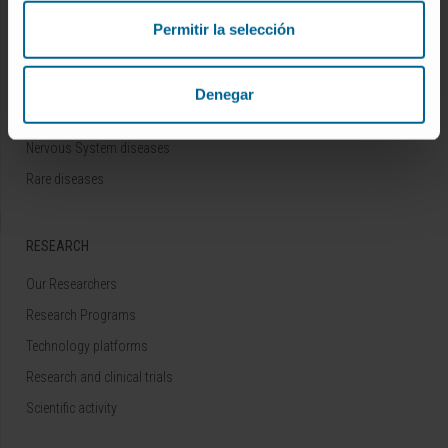
DISEASES
Permitir la selección
Cancer
Cardiovascular diseases
Denegar
Liver diseases
Nervous System diseases
Rare diseases
RESEARCH
Our Researchers
Research Programs
Technology platforms
Research and clinical trials
Scientific activity