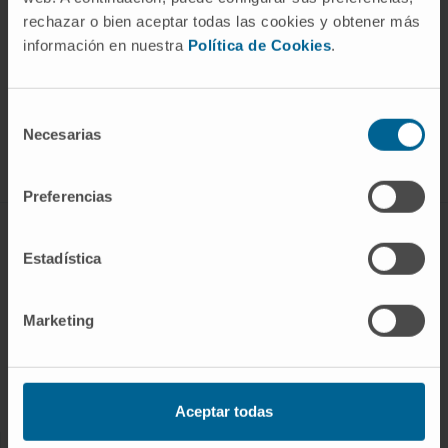
rechazar o bien aceptar todas las cookies y obtener más
información en nuestra
Política de Cookies
.
Sign up for our newsletter
SUBSCRIBE
Selección
Follow us
Necesarias
de
consentimiento
Preferencias
ABOUT CIMA
Estadística
Who we are
Research Center of the Clinica
Marketing
Campus of the Universidad de Navarra
Organization
Transparency Portal
Aceptar todas