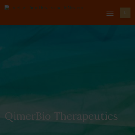
QimerBio Therapeutics