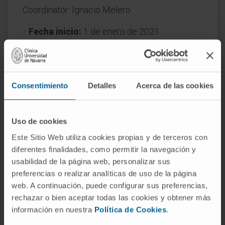
Coordinator: Ignacio Melero
Fecha inicio:
1 de enero de 2021
Fecha fin:
31 de diciembre de 2024
Financiador:
Fundación Bancaria La Caixa
Naturaleza del proyecto:
Nacional
Consentimiento
Detalles
Acerca de las cookies
Uso de cookies
Este Sitio Web utiliza cookies propias y de terceros con
diferentes finalidades, como permitir la navegación y
usabilidad de la página web, personalizar sus
preferencias o realizar analíticas de uso de la página
¿Necesita más información?
web. A continuación, puede configurar sus preferencias,
rechazar o bien aceptar todas las cookies y obtener más
Si quiere conocer más nuestra investigación,
información en nuestra
Política de Cookies
.
contacte con Cima Universidad de Navarra
.