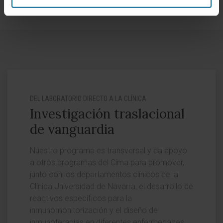
DEL LABORATORIO DIRECTO A LA CLÍNICA
Investigación traslacional
de vanguardia
Nuestro programa es transversal y da apoyo
a otros programas del Cima para promover,
junto con los departamentos clínicos de la
Clínica Universidad de Navarra, el desarrollo de
reactivos específicos para la
inmunomonitorización y el diseño de
inmunoterapias en diferentes enfermedades,