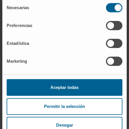
Selección
Necesarias
Vacunas terapéuticas
de
consentimiento
Desarrollo de vacunas terapéuticas frente a diferentes
Preferencias
tipos de cáncer, enfermedades infecciosas y otras
patologías.
Estadística
Marketing
Aceptar todas
Terapia celular adoptiva
Permitir la selección
Diseñar y evaluar estrategias de terapia celular adoptiva
para el tratamiento de enfermedades oncológicas.
Denegar