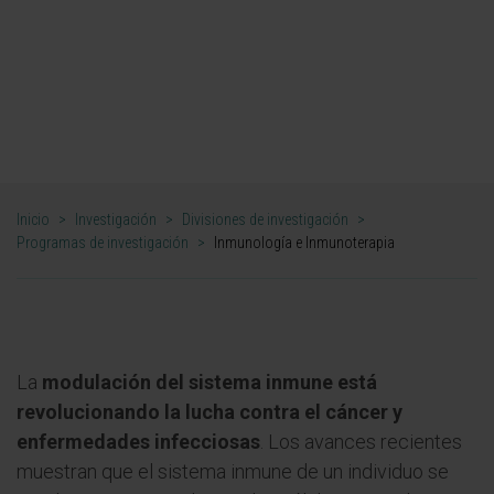
Inmunología e
Inmunoterapia
DR. JUAN JOSÉ LASARTE Y EL DR. IGNACIO MELERO
CODIRECTORES DEL PROGRAMA DE INMUNOLOGÍA E
INMUNOTERAPIA
Inicio
>
Investigación
>
Divisiones de investigación
>
Programas de investigación
>
Inmunología e Inmunoterapia
La
modulación del sistema inmune está
revolucionando la lucha contra el cáncer y
enfermedades infecciosas
. Los avances recientes
muestran que el sistema inmune de un individuo se