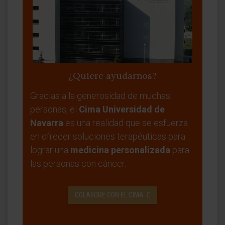
¿Quiere ayudarnos?
Gracias a la generosidad de muchas
personas, el
Cima Universidad de
Navarra
es una realidad que se esfuerza
en ofrecer soluciones terapéuticas para
lograr una
medicina personalizada
para
las personas con cáncer.
COLABORE CON EL CIMA