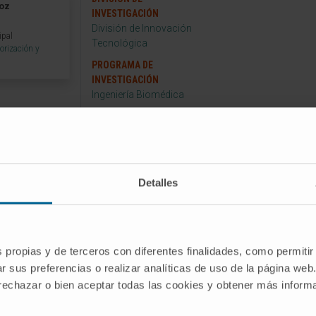
roz
INVESTIGACIÓN
División de Innovación
ipal
Tecnológica
orización y
PROGRAMA DE
INVESTIGACIÓN
Ingeniería Biomédica
GRUPO DE INVESTIGACIÓN
Monitorización y Control
Fisiológico
Detalles
yecto
s propias y de terceros con diferentes finalidades, como permitir
o Dispositivo MULTISENSORIAL para la
r sus preferencias o realizar analíticas de uso de la página web
to PERSONALIZADO de heminegligencias
 rechazar o bien aceptar todas las cookies y obtener más infor
ntes con ICTUS mediante Realidad