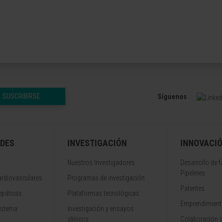
SUSCRIBIRSE
Síguenos
DES
INVESTIGACIÓN
INNOVACI
Nuestros Investigadores
Desarrollo de 
Pipelines
rdiovasculares
Programas de investigación
Patentes
epáticas
Plataformas tecnológicas
Emprendimiento
istema
Investigación y ensayos
clínicos
Colaboración 