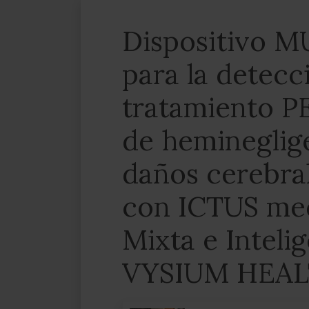
Dispositivo 
para la detecc
tratamiento 
de hemineglige
daños cerebra
con ICTUS med
Mixta e Intelig
VYSIUM HEA