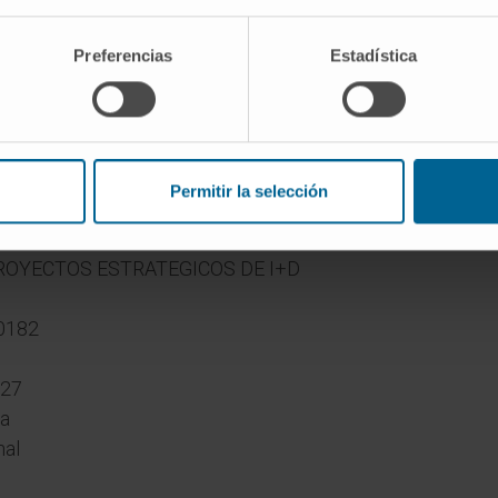
SIUM HEALTH y perteneciente al
iologico del Cima Universidad de
Preferencias
Estadística
 de Gobierno de Navarra cofinanciada al
rrollo Regional a través del Programa
varra.
Permitir la selección
ROYECTOS ESTRATEGICOS DE I+D
0182
027
ra
nal