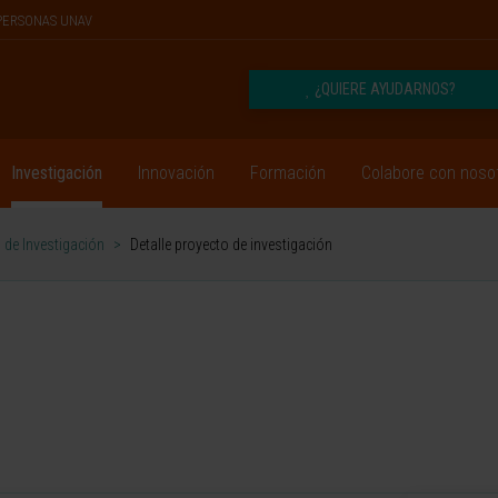
PERSONAS UNAV
¿QUIERE AYUDARNOS?
Investigación
Innovación
Formación
Colabore con noso
 de Investigación
>
Detalle proyecto de investigación