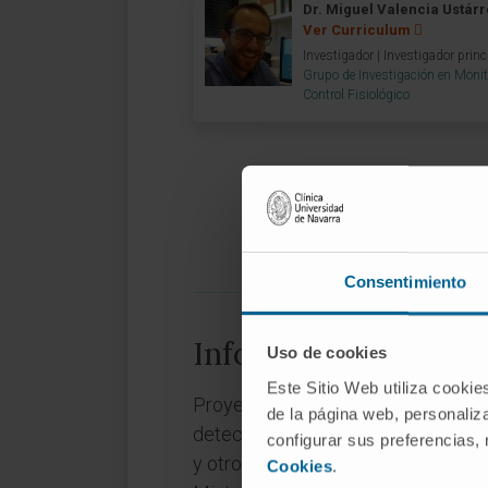
Dr. Miguel Valencia Ustár
Ver Curriculum
Investigador | Investigador princ
Grupo de Investigación en Monit
Control Fisiológico
Consentimiento
Información del pro
Uso de cookies
Este Sitio Web utiliza cookie
Proyecto de investigación llamad
de la página web, personaliza
detección y posterior tratamien
configurar sus preferencias,
y otros daños cerebrales en pacie
Cookies
.