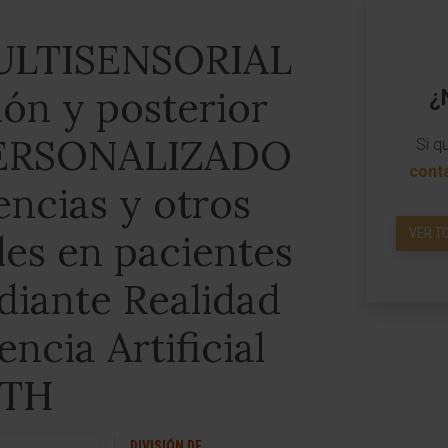
MULTISENSORIAL
ión y posterior
¿
PERSONALIZADO
Si q
cont
ncias y otros
VER T
les en pacientes
iante Realidad
encia Artificial
LTH
DIVISIÓN DE