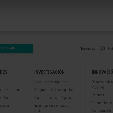
SUSCRIBIRSE
Síguenos
DES
INVESTIGACIÓN
INNOVACI
Nuestros Investigadores
Desarrollo de 
Pipelines
rdiovasculares
Programas de investigación
Patentes
epáticas
Plataformas tecnológicas
Emprendimiento
istema
Investigación y ensayos
clínicos
Colaboración 