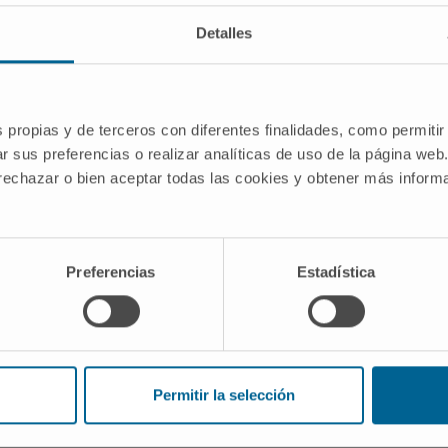
Fisiológico
Detalles
yecto
s propias y de terceros con diferentes finalidades, como permitir
r sus preferencias o realizar analíticas de uso de la página web
"Dispositivo Reutilizable Eco-diseñado
 rechazar o bien aceptar todas las cookies y obtener más infor
tor Health-care" y perteneciente al grupo
Control Fisiológico del Cima Universidad
Preferencias
Estadística
5
027
Permitir la selección
ra
nal