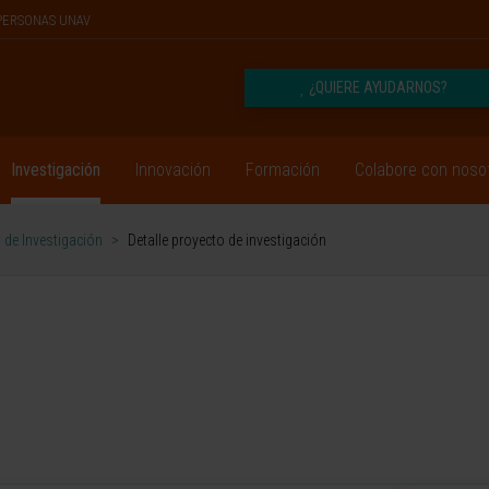
PERSONAS UNAV
¿QUIERE AYUDARNOS?
Investigación
Innovación
Formación
Colabore con noso
 de Investigación
>
Detalle proyecto de investigación