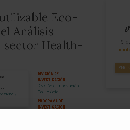
utilizable Eco-
el Análisis
¿
 sector Health-
Si q
cont
VER T
DIVISIÓN DE
roz
INVESTIGACIÓN
División de Innovación
ipal
Tecnológica
orización y
PROGRAMA DE
INVESTIGACIÓN
Ingeniería Biomédica
GRUPO DE INVESTIGACIÓN
Monitorización y Control