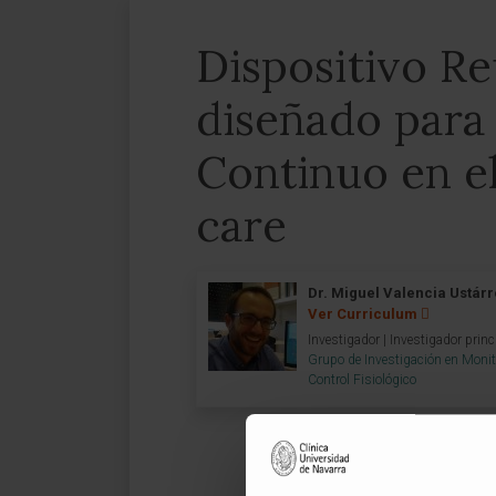
Dispositivo Re
diseñado para 
Continuo en el
care
Dr. Miguel Valencia Ustár
Ver Curriculum
Investigador | Investigador princ
Grupo de Investigación en Monit
Control Fisiológico