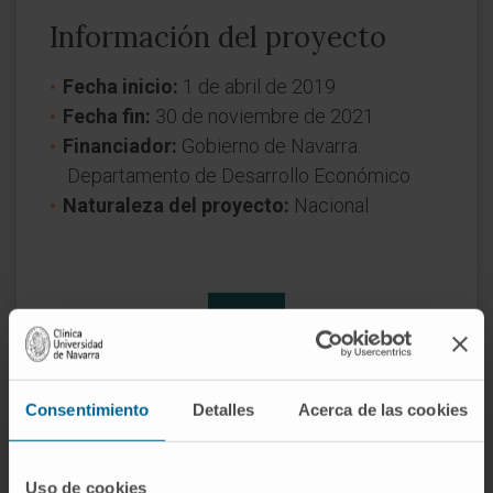
Información del proyecto
Fecha inicio:
1 de abril de 2019
Fecha fin:
30 de noviembre de 2021
Financiador:
Gobierno de Navarra.
Departamento de Desarrollo Económico
Naturaleza del proyecto:
Nacional
Consentimiento
Detalles
Acerca de las cookies
¿Necesita más información?
Uso de cookies
Si quiere conocer más nuestra investigación,