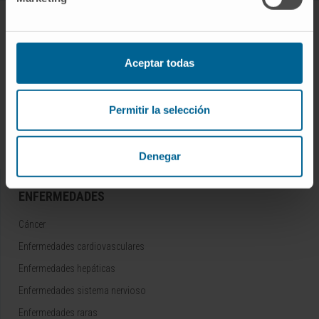
CONOZCA EL CIMA
Quiénes somos
Aceptar todas
Centro de Investigacion de la Clínica
Campus de la Universidad de Navarra
Permitir la selección
Organización
Portal de Transparencia
Denegar
ENFERMEDADES
Cáncer
Enfermedades cardiovasculares
Enfermedades hepáticas
Enfermedades sistema nervioso
Enfermedades raras