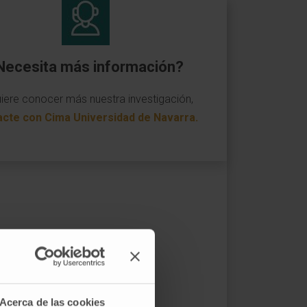
Necesita más información?
uiere conocer más nuestra investigación,
acte con Cima Universidad de Navarra
.
Acerca de las cookies