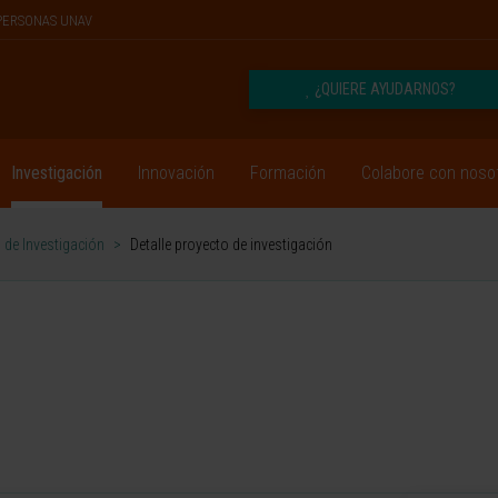
PERSONAS UNAV
¿QUIERE AYUDARNOS?
Investigación
Innovación
Formación
Colabore con noso
 de Investigación
>
Detalle proyecto de investigación