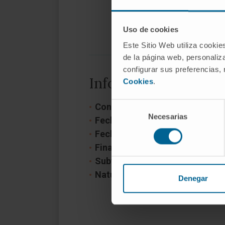
Uso de cookies
Este Sitio Web utiliza cookie
de la página web, personaliza
configurar sus preferencias,
Información del pro
Cookies
.
Selección
Convocatoria:
2018-2020
Necesarias
de
Fecha inicio:
1 de enero de 201
consentimiento
Fecha fin:
31 de diciembre de 2
Financiador:
Departamento de Sa
Subvención:
119.140€
Naturaleza del proyecto:
Nacio
Denegar