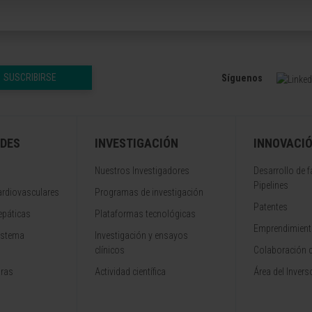
SUSCRIBIRSE
Síguenos
DES
INVESTIGACIÓN
INNOVACI
Nuestros Investigadores
Desarrollo de 
Pipelines
rdiovasculares
Programas de investigación
Patentes
epáticas
Plataformas tecnológicas
Emprendimiento
istema
Investigación y ensayos
clínicos
Colaboración 
aras
Actividad científica
Área del Invers