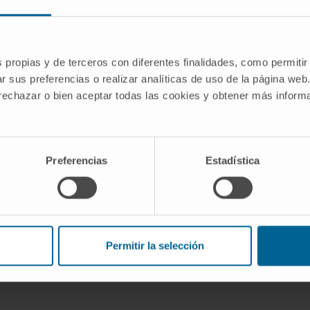
ENFERMEDAD
Cáncer de pulmón
metastásico
s propias y de terceros con diferentes finalidades, como permitir
r sus preferencias o realizar analíticas de uso de la página web
 rechazar o bien aceptar todas las cookies y obtener más infor
yecto
Preferencias
Estadística
8
020
lud del Gobierno de Navarra
nal
Permitir la selección