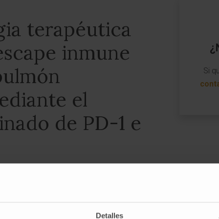
ia terapéutica
 escape inmune
¿
pulmón
Si q
cont
ediante el
nado de PD-1 e
PROGRAMA DE
INVESTIGACIÓN
Tumores Sólidos
GRUPO DE INVESTIGACIÓN
Detalles