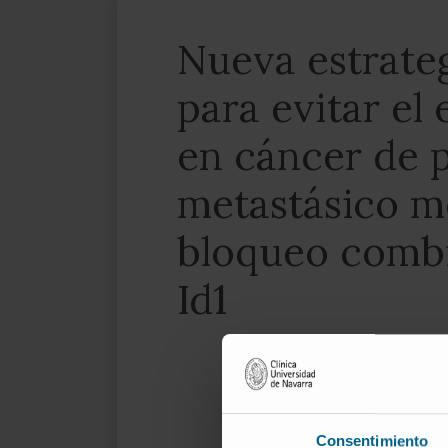
Nueva estrateg
para evitar el
en cáncer de 
metastásico m
bloqueo combi
Id1
Consentimiento