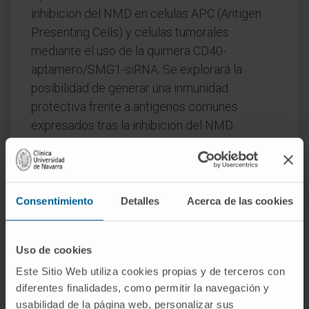
inhibicion del NMD en celulas APC (Antigen
Presenting Cells) y celulas tumorales
mediante el uso de la quimera CD40-
aptamero/SMG1-siRNA. Se explorará la
posibilidad de generar una inmunidad
protectiva frente a antigenos comunes
expresados tras la inhibicion del NMD.
B) Potenciación de la activación del sistema
inmune en contacto con células tumorales
mediante el uso de aptámeros biespecificos
Consentimiento
Detalles
Acerca de las cookies
anti MRP1/ ligandos de coestimulacion
(CD28/4- 1BB/OX40).
Uso de cookies
C) Combinación del objetivo I y II en busca de
Este Sitio Web utiliza cookies propias y de terceros con
sinergismo. En este apartado se realizarán
diferentes finalidades, como permitir la navegación y
estudios de como la combinacion de ambas
usabilidad de la página web, personalizar sus