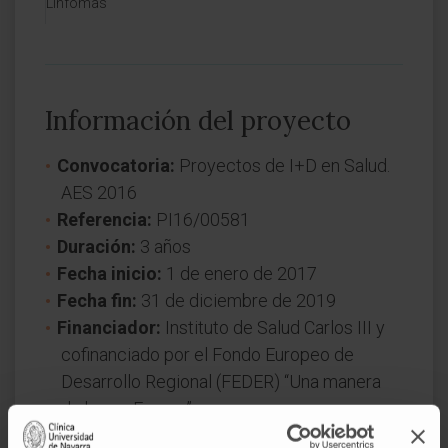
Linfomas
Información del proyecto
Convocatoria:
Proyectos de I+D en Salud.
AES 2016
Referencia:
PI16/00581
Duración:
3 años
Fecha inicio:
1 de enero de 2017
Fecha fin:
31 de diciembre de 2019
Financiador:
Instituto de Salud Carlos III y
cofinanciado por el Fondo Europeo de
Desarrollo Regional (FEDER) “Una manera
de hacer Europa”.
Naturaleza del proyecto:
Nacional