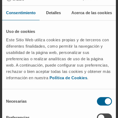
Consentimiento
Detalles
Acerca de las cookies
Uso de cookies
Este Sitio Web utiliza cookies propias y de terceros con
diferentes finalidades, como permitir la navegación y
¿Necesita más información?
usabilidad de la página web, personalizar sus
preferencias o realizar analíticas de uso de la página
Si quiere conocer más nuestra investigación,
web. A continuación, puede configurar sus preferencias,
rechazar o bien aceptar todas las cookies y obtener más
contacte con Cima Universidad de Navarra
.
información en nuestra
Política de Cookies
.
Selección
Necesarias
de
consentimiento
Preferencias