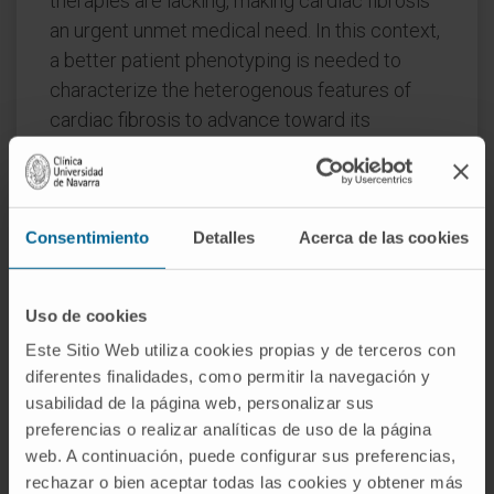
therapies are lacking, making cardiac fibrosis
an urgent unmet medical need. In this context,
a better patient phenotyping is needed to
characterize the heterogenous features of
cardiac fibrosis to advance toward its
personalized management. In this review, we
will describe the different phenotypes
associated with cardiac fibrosis in heart
failure and we will focus on the potential
Consentimiento
Detalles
Acerca de las cookies
usefulness of imaging techniques and
circulating biomarkers for the non-invasive
Uso de cookies
characterization and phenotyping of this
Este Sitio Web utiliza cookies propias y de terceros con
condition and for tracking its clinical impact.
diferentes finalidades, como permitir la navegación y
We will also recapitulate the cardiac
usabilidad de la página web, personalizar sus
antifibrotic effects of existing heart failure and
preferencias o realizar analíticas de uso de la página
non-heart failure drugs and we will discuss
web. A continuación, puede configurar sus preferencias,
potential strategies under preclinical
rechazar o bien aceptar todas las cookies y obtener más