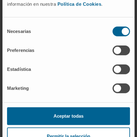
development targeting the activation of
información en nuestra
Política de Cookies
.
cardiac fibroblasts at different levels, as well
as targeting additional extracardiac
Selección
processes.
Necesarias
de
consentimiento
CITA DEL ARTÍCULO
Mol Aspects Med
. 2023
Oct:93:101194. doi:
Preferencias
10.1016/j.mam.2023.101194
. Epub 2023 Jun
27.
Estadística
VER PUBLICACIÓN EN PUBMED
Marketing
Aceptar todas
Darse de alta en nuestro boletín
Permitir la selección