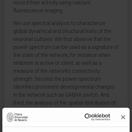
record their activity using calcium
fluorescence imaging.
We use spectral analysis to characterize
global dynamical and structural traits of the
neuronal cultures. We first observe that the
power spectrum can be used as a signature of
the state of the network, for instance when
inhibition is active or silent, as well as a
measure of the network's connectivity
strength. Second, the power spectrum
identifies prominent developmental changes
in the network such as GABAA switch. And
third, the analysis of the spatial distribution of
the spectral density, in experiments with a
controlled disintegration of the network
through CNQX, an AMPA-glutamate receptor