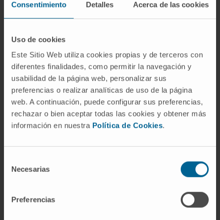
antagonist in excitatory neurons, reveals the
Consentimiento
Detalles
Acerca de las cookies
existence of communities of strongly
connected, highly active neurons that display
Uso de cookies
synchronous oscillations.
Este Sitio Web utiliza cookies propias y de terceros con
Our work illustrates the interest of spectral
diferentes finalidades, como permitir la navegación y
analysis for the study of in vitro networks, and
usabilidad de la página web, personalizar sus
preferencias o realizar analíticas de uso de la página
its potential use as a network-state indicator,
web. A continuación, puede configurar sus preferencias,
for instance to compare healthy and diseased
rechazar o bien aceptar todas las cookies y obtener más
neuronal networks.
información en nuestra
Política de Cookies
.
CITA DEL ARTÍCULO
Front Neural Circuits.
2013 Dec 18:7:199. doi:
Selección
10.3389/fncir.2013.00199. eCollection 2013.
Necesarias
de
consentimiento
VER PUBLICACIÓN EN PUBMED
Preferencias