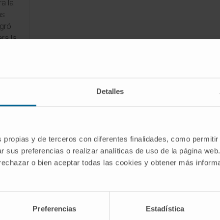
a la
as
ogró
ra la
ra
ínico,
 en la
Detalles
La
 en el
s propias y de terceros con diferentes finalidades, como permitir
r sus preferencias o realizar analíticas de uso de la página web
 rechazar o bien aceptar todas las cookies y obtener más infor
Preferencias
Estadística