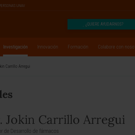
PERSONAS UNAV
¿QUIERE AYUDARNOS?
Investigación
Innovación
Formación
Colabore con noso
kin Carrillo Arregui
les
. Jokin Carrillo Arregui
or de Desarrollo de fármacos