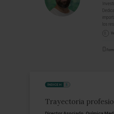
Invest
Dedica
import
los re
Ve
Forma
ÍNDICE H
5
Trayectoria profesio
Director Asociado, Química Medi