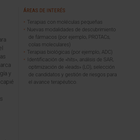
ÁREAS DE INTERÉS
Terapias con moléculas pequeñas
Nuevas modalidades de descubrimiento
de fármacos (por ejemplo, PROTACs,
ara
colas moleculares)
el
Terapias biológicas (por ejemplo, ADC)
las
Identificación de «hits», análisis de SAR,
barca
optimización de «leads» (LO), selección
gía y
de candidatos y gestión de riesgos para
ncapié
el avance terapéutico.
os