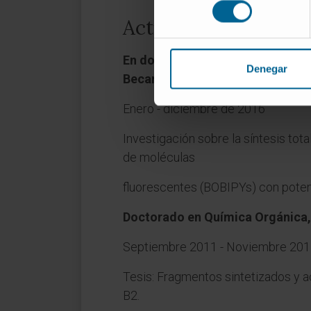
consentimiento
Actividad
En docencia
Denegar
Becario de investigación postdoc
Enero - diciembre de 2016
Investigación sobre la síntesis tota
de moléculas
fluorescentes (BOBIPYs) con poten
Doctorado en Química Orgánica,
Septiembre 2011 - Noviembre 20
Tesis: Fragmentos sintetizados y a
B2.