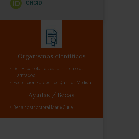
ORCID
Organismos científicos
Red Española de Descubrimiento de
Fármacos.
Federación Europea de Química Médica.
Ayudas / Becas
Beca postdoctoral Marie Curie