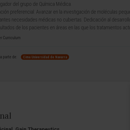
igador del grupo de Química Médica.
ción preferencial: Avanzar en la investigación de moléculas pe
antes necesidades médicas no cubiertas. Dedicación al desarroll
sultados de los pacientes en áreas en las que los tratamientos act
r Curriculum
 parte de:
Cima Universidad de Navarra
nal
cinal, Gain Therapeutics