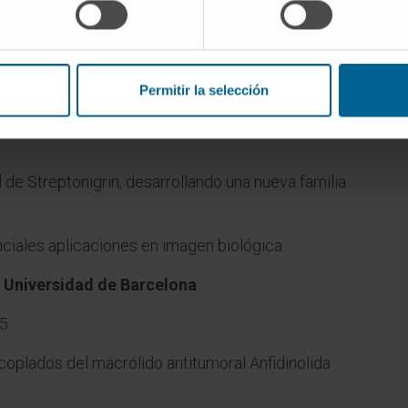
Permitir la selección
toral Marie Curie, Universidad de Sheffield
l de Streptonigrin, desarrollando una nueva familia
ciales aplicaciones en imagen biológica.
 Universidad de Barcelona
15
coplados del macrólido antitumoral Anfidinolida