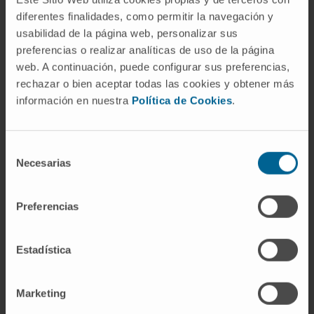
organizado y moderado sesiones en
diferentes finalidades, como permitir la navegación y
congresos nacionales e internacionales.
usabilidad de la página web, personalizar sus
preferencias o realizar analíticas de uso de la página
Ha publicado más de 220 artículos en revistas
web. A continuación, puede configurar sus preferencias,
nacionales e internacionales.
rechazar o bien aceptar todas las cookies y obtener más
Ha publicado 24 capítulos de libros
información en nuestra
Política de Cookies
.
nacionales e internacionales
Ha presentado más de 190 comunicaciones a
Selección
Necesarias
de
congresos nacionales e internacionales.
consentimiento
Preferencias
Estadística
Marketing