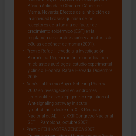
Básica Aplicada o Clínica en Cáncer de
Mama. Novartis: Efectos de la inhibición de
la actividad tirosina quinasa de los
receptores de la familia del factor de
crecimiento epidérmico (EGF) en la
regulación de la proliferación y apoptosis de
células de cáncer de mama (2001).
Premio Rafael Hervada a la Investigación
Biomédica: Regeneración miocárdica con
mioblastos autólogos: estudio experimental
y clínico. Hospital Rafael Hervada. Diciembre
2005.
Accésit al Premio Bayer-Schering-Pharma
2007 en Investigación en Síndromes
Linfoproliferativos: Epigenetic regulation of
Wnt-signaling pathway in acute
lymphoblastic leukemia. XLIX Reunión
Nacional de AEHH y XXIII Congreso Nacional
SETH. Pamplona, octubre 2007.
Premio FEHH-ASTRA ZENECA 2007.