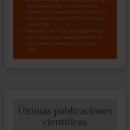
Epigenetic regulation of human cancer/testis
antigen gene, HAGE, in chronic myeloid
leukemia. XLIX Reunión Nacional de AEHH y
XXIII Congreso Nacional SETH. Pamplona,
octubre 2007.
Premio BIAL 2009. The role of Epigenetics in
the Prognosis and Pathogenesis of Acute
Lymphoblastic Leukemia. Lisboa. Mayo
2009.
Últimas publicaciones
científicas