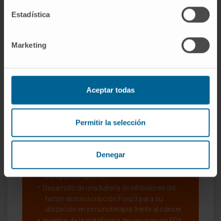
tratar la fibrosis cutánea en la esclerosis
Estadística
sistémica.
Marketing
Aceptar todas
Permitir la selección
Highlights
científicos
Denegar
Algunas de sus patentes han dado lugar a
acuerdos de licencia y a la formación de
compañías spin-off.
Desarrollo de una batería de inhibidores del
factor de transcripción Foxp3 para su
utilización en inmunoterapia frente al cáncer.
Inventor de la plataforma de vacunación EDA