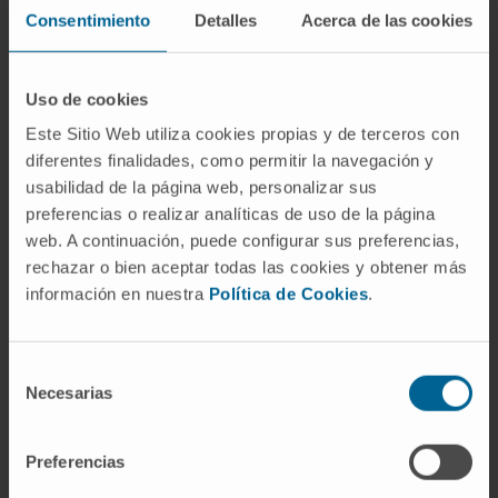
comunicaciones a congresos
Consentimiento
Detalles
Acerca de las cookies
nacionales/internacionales.
Inventor de la plataforma de vacunación EDA
Uso de cookies
que permitió la creación de la start-up
Este Sitio Web utiliza cookies propias y de terceros con
“Formune Vaccines” para el desarrollo de una
diferentes finalidades, como permitir la navegación y
vacuna terapéutica contra el carcinoma
usabilidad de la página web, personalizar sus
cervical.
preferencias o realizar analíticas de uso de la página
web. A continuación, puede configurar sus preferencias,
Licencia y acuerdo de colaboración firmado
rechazar o bien aceptar todas las cookies y obtener más
con la empresa Hoffman-La Roche para el
información en nuestra
Política de Cookies
.
desarrollo de moléculas inhibidoras
reguladoras de células T.
Selección
Participación en ensayos clínicos: basado en
Necesarias
de
una patente de p144, un péptido inhibidor de
consentimiento
TGF-beta, un ensayo clínico para evaluar el
Preferencias
estudio de eficacia y seguridad de p144 para