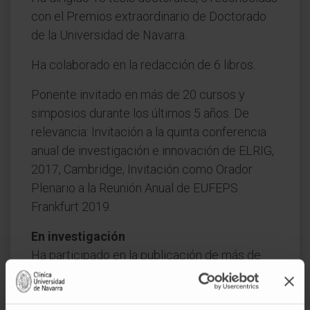
con el Premios extraordinario de Doctorado
de la Universidad de Navarra.
Ha colaborado en la redacción de 6 libros.
Ponente invitado en más de 20 cursos y
simposios durante los últimos 5 años. De
relevancia: Invitación a la quinta conferencia
anual de investigación e innovación de ELRIG,
2017, Cambridge, Invitación como Orador
Plenario a la Reunión Anual de EUFEPS
Frankfurt 2019.
En investigación
Ha participado en la publicación de más de
170 artículos científicos en revistas
internacionales y en más de 100