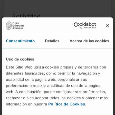
Actividad
En docencia
Ha co-dirigido tesis doctorales en la
Consentimiento
Detalles
Acerca de las cookies
Universidad de Copenhague (1, finalizada) y
en la Universidad de Navarra (2, en curso)
Ha participado como profesora
Uso de cookies
colaboradora de la asignatura de prácticas
Este Sitio Web utiliza cookies propias y de terceros con
de Biología Molecular para alumnos de
diferentes finalidades, como permitir la navegación y
Medicina en la Universidad de Copenhague.
usabilidad de la página web, personalizar sus
Ha participado como profesora del curso
preferencias o realizar analíticas de uso de la página
para estudiantes de doctorado.
web. A continuación, puede configurar sus preferencias,
Ha escrito artículos divulgativos sobre
rechazar o bien aceptar todas las cookies y obtener más
ciencia.
información en nuestra
Política de Cookies
.