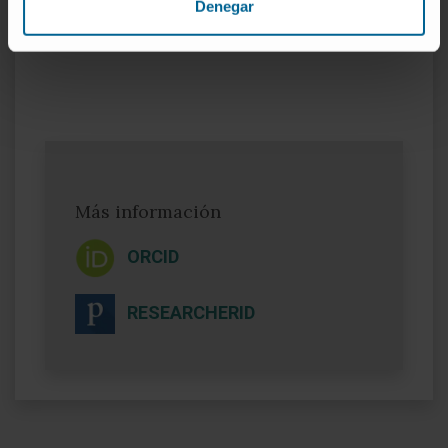
Denegar
Society, ICSA)
Más información
ORCID
RESEARCHERID