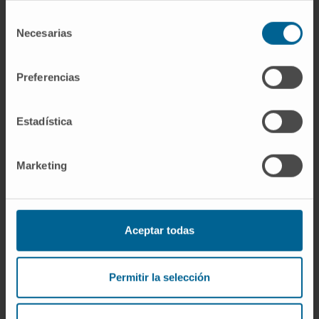
En investigación
La Dra. Montes ha publicado 15 artículos en
Selección
Necesarias
de
revistas internacionales la mayoría en Q1.
consentimiento
Ha participado en numerosos congresos
nacionales y internacionales donde ha
Preferencias
presentado su trabajo en comunicaciones
orales siendo ponente invitada en varios de
Estadística
ellos.
Ha sido invitada como ponente en centros
Marketing
nacionales e internacionales.
Es revisora habitual de revistas
internacionales como Oncogene, Cell Death
and Disease, etc.
Aceptar todas
Ha participado como evaluadora en
proyectos nacionales e internacionales.
Permitir la selección
Es miembro de asociaciones nacionales e
internacionales (SEBBM, ASEICA, RNA