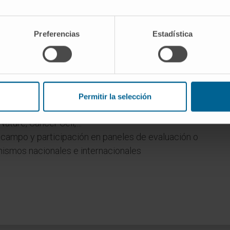
ratado doctor por la ANECA.
Preferencias
Estadística
 tesis y TFGs de 4 alumnos.
 de microscopía avanzada en el departamento de
Permitir la selección
 científicas en inmunología y cáncer en revistas
ature, Cancer Cell,…
l campo y participación en paneles de evaluación o
ismos nacionales e internacionales