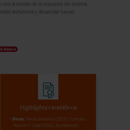
 vivo al estudio de la respuesta del sistema
nidad antitumoral y desarrollar nuevas
de Navarra
Highlights
científicos
Becas:
Beca Leonardo (2023), Contrato
Ramon Y Cajal (2020), Acreditación