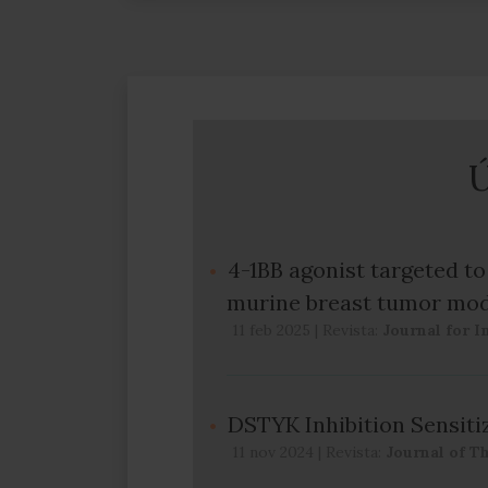
Ú
4-1BB agonist targeted to
murine breast tumor mod
11 feb 2025
|
Revista:
Journal for 
DSTYK Inhibition Sensit
11 nov 2024
|
Revista:
Journal of T