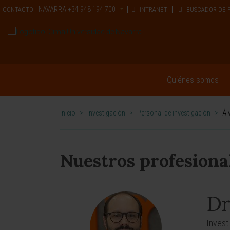
NAVARRA
+34 948 194 700
CONTACTO
INTRANET
BUSCADOR DE 
Quiénes somos
Inicio
>
Investigación
>
Personal de investigación
>
Ál
Nuestros profesiona
Dr
Invest