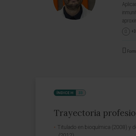
Aplica
inmuni
aproxi
+3
Forma
ÍNDICE H
33
Trayectoria profesio
Titulado en bioquímica (2008) y d
(2012).