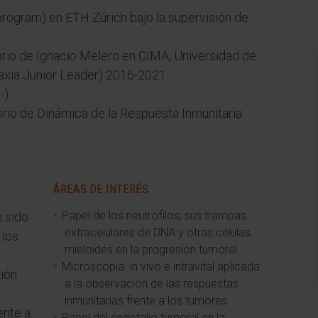
rogram) en ETH Zúrich bajo la supervisión de
orio de Ignacio Melero en CIMA, Universidad de
Caxia Junior Leader) 2016-2021.
-)
torio de Dinámica de la Respuesta Inmunitaria
ÁREAS DE INTERÉS
Papel de los neutrófilos, sus trampas
n sido
extracelulares de DNA y otras células
 los
mieloides en la progresión tumoral
Microscopía in vivo e intravital aplicada
ción
a la observación de las respuestas
inmunitarias frente a los tumores
ente a
Papel del endotelio tumoral en la