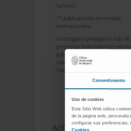
tumores.
77 publicaciones en revistas
internacionales.
Investigador principal en más de
proyectos financiados por entid
públicas y privadas (Ministerio d
Ciencia, fundación científica AEC
Caixa)
Consentimiento
Uso de cookies
Este Sitio Web utiliza cookie
de la página web, personaliza
configurar sus preferencias,
Actividad
Cookies
.