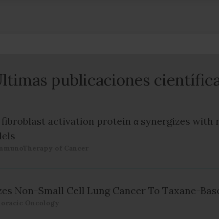
ltimas publicaciones científic
 fibroblast activation protein α synergizes with 
els
ImmunoTherapy of Cancer
izes Non-Small Cell Lung Cancer To Taxane-Ba
horacic Oncology