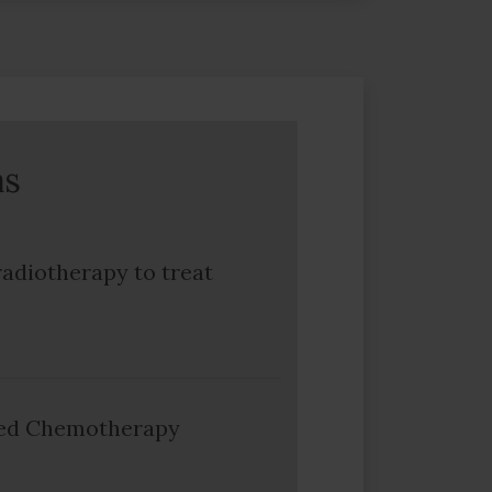
as
radiotherapy to treat
sed Chemotherapy