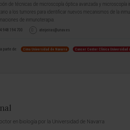
ción de técnicas de microscopía óptica avanzada y microscopía in
tario a los tumores para identificar nuevos mecanismos de la inmu
maciones de inmunoterapia.
4 948 194 700
ateijeiras@unav.es
 parte de:
Cima Universidad de Navarra
Cancer Center Clínica Universidad 
nal
octor en biología por la Universidad de Navarra