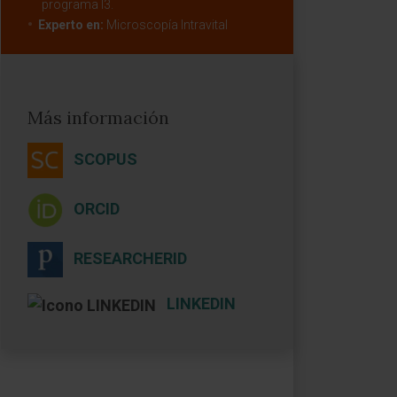
programa I3.
Experto en:
Microscopía Intravital
Más información
SCOPUS
ORCID
RESEARCHERID
LINKEDIN