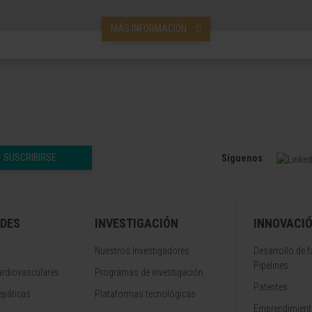
MÁS INFORMACIÓN
SUSCRIBIRSE
Síguenos
DES
INVESTIGACIÓN
INNOVACI
Nuestros Investigadores
Desarrollo de 
Pipelines
rdiovasculares
Programas de investigación
Patentes
epáticas
Plataformas tecnológicas
Emprendimiento