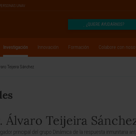
PERSONAS UNAV
¿QUIERE AYUDARNOS?
Investigación
Innovación
Formación
Colabore con noso
varo Teijeira Sánchez
les
. Álvaro Teijeira Sánche
igador principal del grupo Dinámica de la respuesta inmunitaria ant