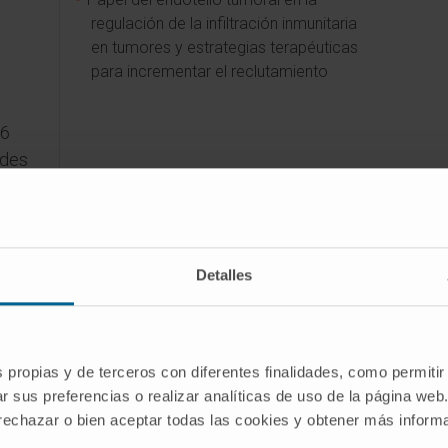
regulación de la infiltración inmunitaria
en tumores y estrategias terapéuticas
para incrementar el reclutamiento
 6
ades
e
C,La
Detalles
s propias y de terceros con diferentes finalidades, como permitir
r sus preferencias o realizar analíticas de uso de la página web
 rechazar o bien aceptar todas las cookies y obtener más infor