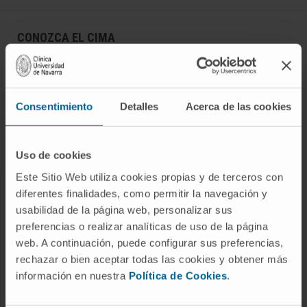
CONOZCA EL CIMA
Quiénes somos
Centro de Investigacion de la Clínica
Consentimiento
Detalles
Acerca de las cookies
Campus de la Universidad de Navarra
Organización
Portal de Transparencia
Uso de cookies
Este Sitio Web utiliza cookies propias y de terceros con
diferentes finalidades, como permitir la navegación y
ENFERMEDADES
usabilidad de la página web, personalizar sus
preferencias o realizar analíticas de uso de la página
Cáncer
web. A continuación, puede configurar sus preferencias,
Enfermedades cardiovasculares
rechazar o bien aceptar todas las cookies y obtener más
Enfermedades hepáticas
información en nuestra
Política de Cookies
.
Enfermedades sistema nervioso