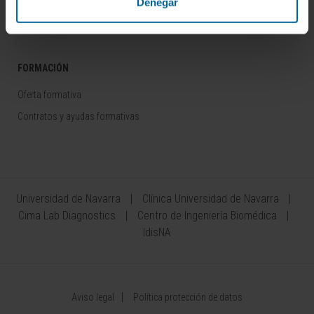
Denegar
Área del Inversor
FORMACIÓN
Oferta formativa
Contratos y ayudas formativas
Universidad de Navarra
Clínica Universidad de Navarra
Cima Lab Diagnostics
Centro de Ingeniería Biomédica
IdisNA
Aviso legal
Política protección de datos