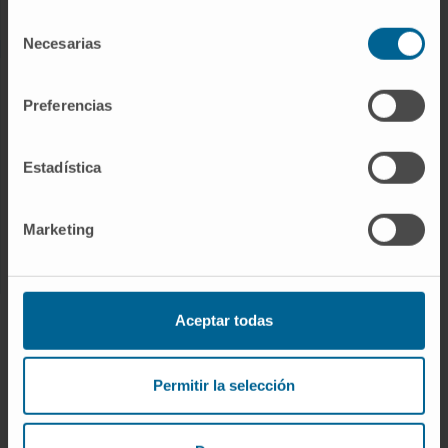
Enfermedades raras
Selección
Necesarias
de
consentimiento
INVESTIGACIÓN
Preferencias
Nuestros Investigadores
Programas de investigación
Estadística
Plataformas tecnológicas
Investigación y ensayos clínicos
Marketing
Actividad científica
INNOVACIÓN
Aceptar todas
Desarrollo de fármacos / Pipelines
Permitir la selección
Patentes
Emprendimiento / Spin off
Colaboración con empresas