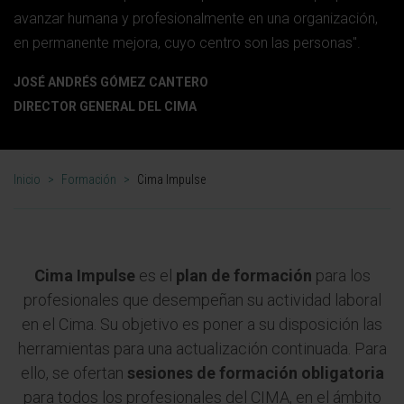
avanzar humana y profesionalmente en una organización,
en permanente mejora, cuyo centro son las personas".
JOSÉ ANDRÉS GÓMEZ CANTERO
DIRECTOR GENERAL DEL CIMA
Inicio
>
Formación
>
Cima Impulse
Cima Impulse
es el
plan de formación
para los
profesionales que desempeñan su actividad laboral
en el Cima. Su objetivo es poner a su disposición las
herramientas para una actualización continuada. Para
ello, se ofertan
sesiones de formación obligatoria
para todos los profesionales del CIMA, en el ámbito