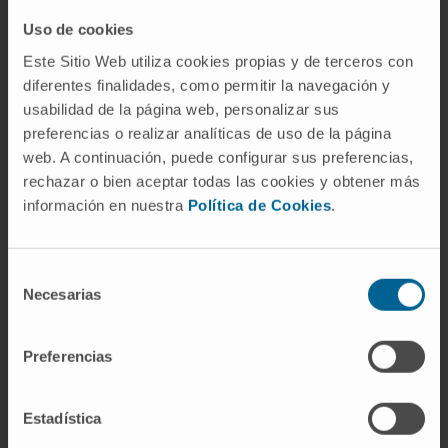
una fila cero para que todo el que lo desee realice
Uso de cookies
su aportación, que se destinará íntegramente a
Este Sitio Web utiliza cookies propias y de terceros con
apoyar proyectos de investigación biomédica:
diferentes finalidades, como permitir la navegación y
IBAN ES89 2100 9161 4122 0015 9486 o en su
usabilidad de la página web, personalizar sus
página web helpify.es.
preferencias o realizar analíticas de uso de la página
web. A continuación, puede configurar sus preferencias,
rechazar o bien aceptar todas las cookies y obtener más
información en nuestra
Política de Cookies
.
Selección
Necesarias
de
consentimiento
Preferencias
Darse de alta en nuestro boletín
SUSCRIBIRSE
Estadística
Síguenos