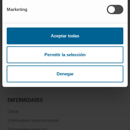
Marketing
CONOZCA EL CIMA
Aceptar todas
Quiénes somos
Centro de Investigacion de la Clínica
Permitir la selección
Campus de la Universidad de Navarra
Organización
Denegar
Portal de Transparencia
ENFERMEDADES
Cáncer
Enfermedades cardiovasculares
Enfermedades hepáticas