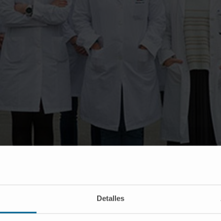
el Ajona, Irati Macaya, Francisco Expósito, Sergio Ortiz, Álvaro González y Rubén Pío.
Cristina Sáinz, Karmele Valencia, Miriam Redrado y Yaiza Senent.
Detalles