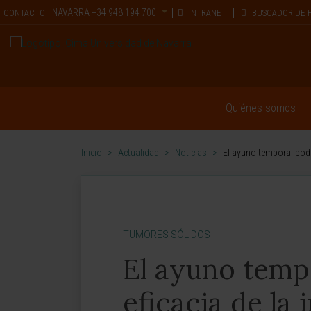
NAVARRA
+34 948 194 700
CONTACTO
INTRANET
BUSCADOR DE 
Quiénes somos
Inicio
>
Actualidad
>
Noticias
>
El ayuno temporal podr
TUMORES SÓLIDOS
El ayuno tempo
eficacia de la