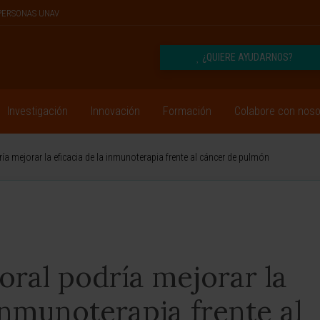
PERSONAS UNAV
¿QUIERE AYUDARNOS?
Investigación
Innovación
Formación
Colabore con noso
ía mejorar la eficacia de la inmunoterapia frente al cáncer de pulmón
ral podría mejorar la
 inmunoterapia frente al