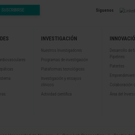
SUSCRIBIRSE
Síguenos
DES
INVESTIGACIÓN
INNOVACI
Nuestros Investigadores
Desarrollo de 
Pipelines
rdiovasculares
Programas de investigación
Patentes
epáticas
Plataformas tecnológicas
Emprendimiento
istema
Investigación y ensayos
clínicos
Colaboración 
aras
Actividad científica
Área del Invers