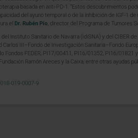
terapia basada en anti-PD-1. “Estos descubrimientos podría
apacidad del ayuno temporal o de la inhibición de IGF-1 de 
gura el
Dr. Rubén Pío
, director del Programa de Tumores Só
co del Instituto Sanitario de Navarra (IdiSNA) y del CIBER
lud Carlos III–Fondo de Investigación Sanitaria–Fondo Euro
ado Fondos FEDER; PI17/00411, PI16/01352, PI16/01821 y
 Fundación Ramón Areces y la Caixa, entre otras ayudas púb
3018-019-0007-9