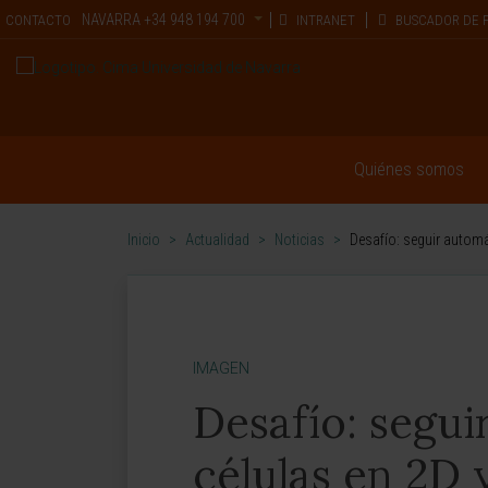
NAVARRA
+34 948 194 700
CONTACTO
INTRANET
BUSCADOR DE 
Quiénes somos
Inicio
>
Actualidad
>
Noticias
>
Desafío: seguir automá
IMAGEN
Desafío: segui
células en 2D 