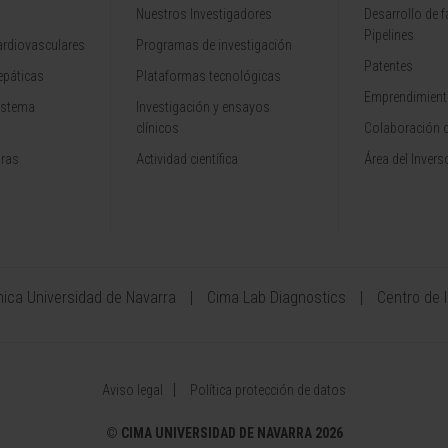
Nuestros Investigadores
Desarrollo de 
Pipelines
rdiovasculares
Programas de investigación
Patentes
epáticas
Plataformas tecnológicas
Emprendimiento
istema
Investigación y ensayos
clínicos
Colaboración 
aras
Actividad científica
Área del Invers
ínica Universidad de Navarra
Cima Lab Diagnostics
Centro de 
Aviso legal
Política protección de datos
©
CIMA UNIVERSIDAD DE NAVARRA 2026