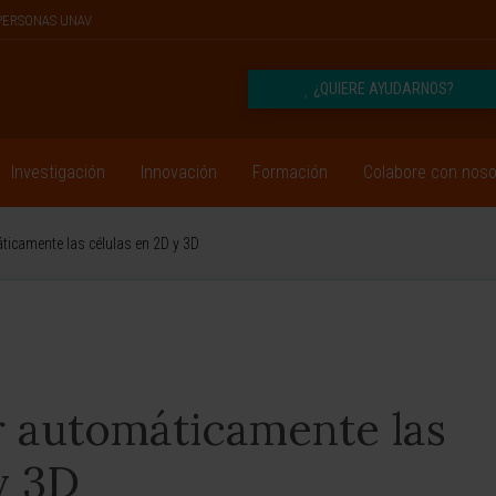
PERSONAS UNAV
¿QUIERE AYUDARNOS?
Investigación
Innovación
Formación
Colabore con noso
ticamente las células en 2D y 3D
r automáticamente las
y 3D