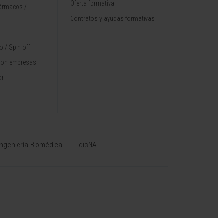
Oferta formativa
fármacos /
Contratos y ayudas formativas
 / Spin off
con empresas
or
Ingeniería Biomédica
IdisNA