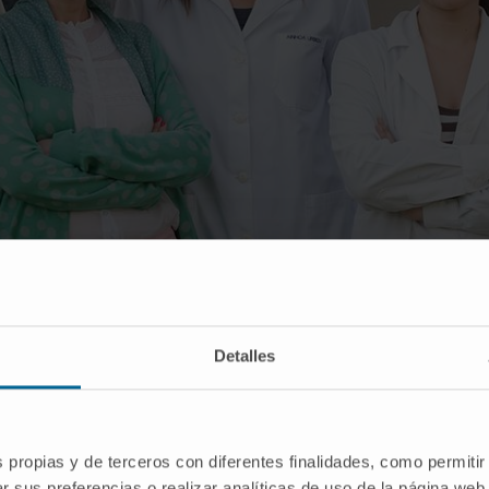
zano, Arrate Muñoz, Ainhoa Urbiola, Cristina Ederra y Miguel Galarraga, de la Platafor
Detalles
s propias y de terceros con diferentes finalidades, como permitir
ción Médica Aplicada
(CIMA) de la Universidad de Navarra
r sus preferencias o realizar analíticas de uso de la página web