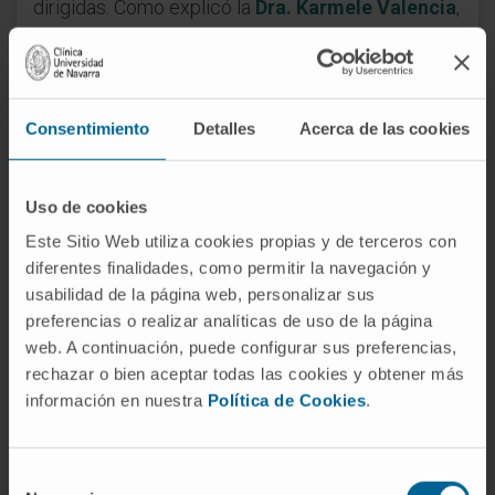
dirigidas. Como explicó la
Dra. Karmele Valencia
,
investigadora principal del
Grupo de Innovación
Terapéutica en Cáncer de Pulmón del Cima
, “la
inmunoterapia ha contribuido notablemente a la
mejora de los pacientes. Pero, gracias a los
Consentimiento
Detalles
Acerca de las cookies
avances y al esfuerzo de muchos grupos de
investigación en todo el mundo, ya se están
Uso de cookies
aplicando nuevas estrategias terapéuticas que
Este Sitio Web utiliza cookies propias y de terceros con
nos acercan a la medicina de precisión. Cada
diferentes finalidades, como permitir la navegación y
paciente tiene un cáncer de pulmón y, por ello,
usabilidad de la página web, personalizar sus
debemos avanzar hacia un tratamiento
preferencias o realizar analíticas de uso de la página
personalizado”.
web. A continuación, puede configurar sus preferencias,
rechazar o bien aceptar todas las cookies y obtener más
Eliminar estigmas y acompañar en el
información en nuestra
Política de Cookies
.
proceso
Uno de los temas que se abordaron durante el
Selección
encuentro celebrado en el Cima fue el estigma