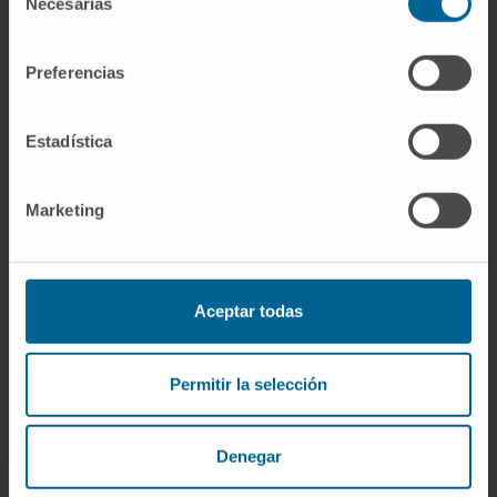
Necesarias
de
que muchos de los pacientes tienen por la
consentimiento
vinculación con la exposición al tabaco. Según los
Preferencias
participantes, el cáncer de pulmón sigue siendo
un tabú en la sociedad.
Estadística
En este contexto, Cristina Goñi, psico-oncóloga de
la Asociación Española Contra el Cáncer en
Marketing
Navarra, recordó que “desde la asociación
llevamos muchos años trabajando con los
pacientes y con sus familias para acompañarlos
en este proceso, les ofrecemos atención
Aceptar todas
psicológica y atendemos las necesidades que
vayan surgiendo. Cada paciente afronta la
Permitir la selección
enfermedad de una manera diferente, pero
animamos a que se acerquen a la asociación para
Denegar
que vean el acompañamiento que les podemos
ofrecer”.