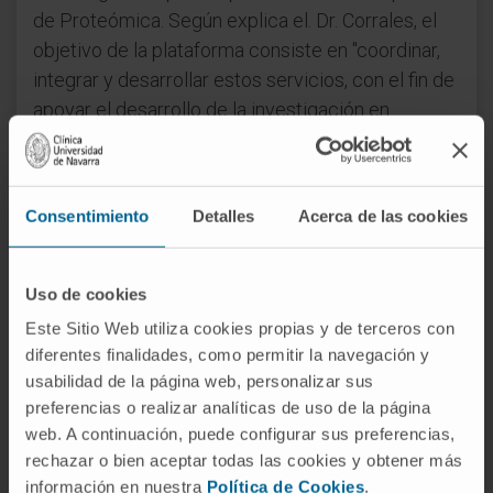
de Proteómica. Según explica el. Dr. Corrales, el
objetivo de la plataforma consiste en "coordinar,
integrar y desarrollar estos servicios, con el fin de
apoyar el desarrollo de la investigación en
Proteómica en España y ofrecer esta disciplina a
la comunidad investigadora. Como miembro del
Instituto de Salud Carlos III, ProteoRed-ISCIII
Consentimiento
Detalles
Acerca de las cookies
otorga gran importancia a aplicar soluciones del
ámbito de la proteómica a las necesidades que se
plantean en el desarrollo de proyectos
Uso de cookies
biomédicos".
Este Sitio Web utiliza cookies propias y de terceros con
diferentes finalidades, como permitir la navegación y
El Dr. Corrales es el presidente de la
Sociedad
usabilidad de la página web, personalizar sus
Española de Proteómica
, asociación científica
preferencias o realizar analíticas de uso de la página
que ha organizado el Congreso Mundial sobre
web. A continuación, puede configurar sus preferencias,
Proteoma Humano, celebrado del 5 al 8 de
rechazar o bien aceptar todas las cookies y obtener más
octubre en Madrid. "En este evento presentamos
información en nuestra
Política de Cookies
.