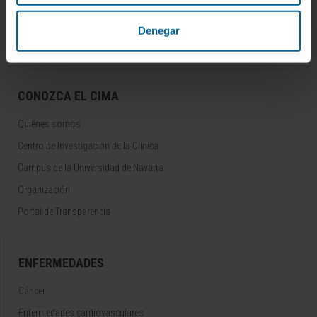
Síguenos
Denegar
CONOZCA EL CIMA
Quiénes somos
Centro de Investigacion de la Clínica
Campus de la Universidad de Navarra
Organización
Portal de Transparencia
ENFERMEDADES
Cáncer
Enfermedades cardiovasculares